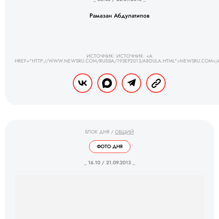
Рамазан Абдулатипов
ИСТОЧНИК: ИСТОЧНИК: <A
HREF="HTTP://WWW.NEWSRU.COM/RUSSIA/19SEP2013/ABDULA.HTML">NEWSRU.COM</
БЛОК ДНЯ
/
ОБЩИЙ
ФОТО ДНЯ
_ 16.10 / 21.09.2013 _