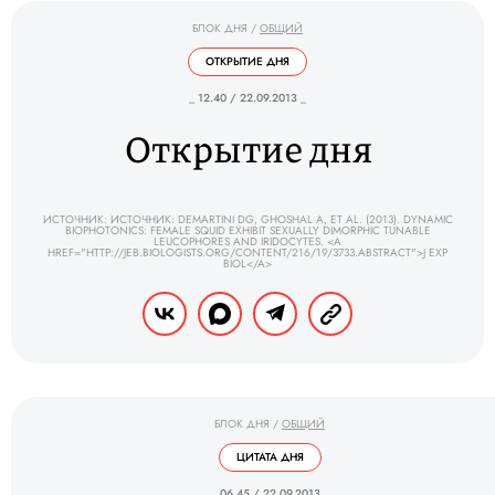
БЛОК ДНЯ
/
ОБЩИЙ
ОТКРЫТИЕ ДНЯ
_ 12.40 / 22.09.2013 _
Открытие дня
ИСТОЧНИК: ИСТОЧНИК: DEMARTINI DG, GHOSHAL A, ET AL. (2013). DYNAMIC
BIOPHOTONICS: FEMALE SQUID EXHIBIT SEXUALLY DIMORPHIC TUNABLE
LEUCOPHORES AND IRIDOCYTES. <A
HREF="HTTP://JEB.BIOLOGISTS.ORG/CONTENT/216/19/3733.ABSTRACT">J EXP
BIOL</A>
БЛОК ДНЯ
/
ОБЩИЙ
ЦИТАТА ДНЯ
_ 06.45 / 22.09.2013 _