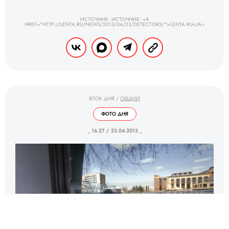
ИСТОЧНИК: ИСТОЧНИК: <A
HREF="HTTP://LENTA.RU/NEWS/2013/04/23/DETECTORS/">LENTA.RU</A>
БЛОК ДНЯ
/
ОБЩИЙ
ФОТО ДНЯ
_ 16.27 / 23.04.2013 _