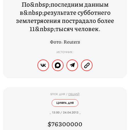
По&nbsp;последним данным
в&nbsp;результате субботнего
землетрясения пострадало более
11&nbsp;тысяч человек.
Фото: Reuters
ИСТОЧНИК:
БЛОК ДНЯ
/
ОБЩИЙ
ЦИФРА ДНЯ
_ 13.00 / 24.04.2013 _
$76300000