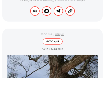
ESCAPE/INDEX.HTML?HPT=HP_T1">EDITION.CNN.COM</A>
БЛОК ДНЯ
/
ОБЩИЙ
ФОТО ДНЯ
_ 16.17 / 14.04.2013 _