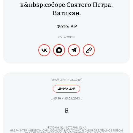
в&nbsp;соборе Святого Петра,
Ватикан.
Фото: AP
ИСТОЧНИК:
БЛОК ДНЯ
/
ОБЩИЙ
ЦИФРА ДНЯ
_ 15.19 / 15.04.2013 _
5
ИСТОЧНИК: ИСТОЧНИК: <A
HREF="HTTP://EDITION.CNN.COM/2013/04/13/WORLD/EUROPE/FRANCE-PRISON-