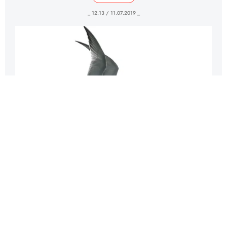
_ 12.13 / 11.07.2019 _
Синхронный полет птиц над водами
залива Кескоу в США
ИСТОЧНИК: ROBERT F. BUKATY / AP PHOTO / EAST NEWS