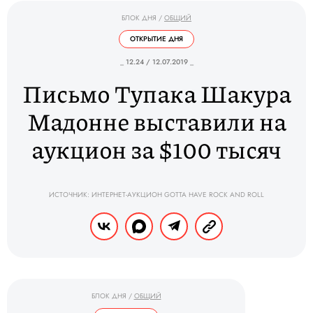
БЛОК ДНЯ
/
ОБЩИЙ
ОТКРЫТИЕ ДНЯ
_ 12.24 / 12.07.2019 _
Письмо Тупака Шакура
Мадонне выставили на
аукцион за $100 тысяч
ИСТОЧНИК: ИНТЕРНЕТ-АУКЦИОН GOTTA HAVE ROCK AND ROLL
БЛОК ДНЯ
/
ОБЩИЙ