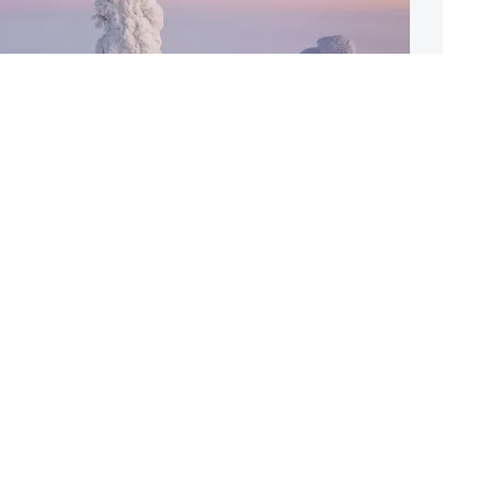
крытые снегом, рядом
еверным полярным
кругом.
 Bonfadini / solentnews.co.uk