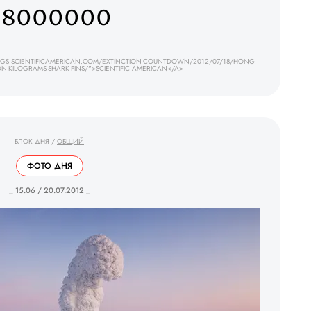
38000000
OGS.SCIENTIFICAMERICAN.COM/EXTINCTION-COUNTDOWN/2012/07/18/HONG-
ON-KILOGRAMS-SHARK-FINS/">SCIENTIFIC AMERICAN</A>
БЛОК ДНЯ
/
ОБЩИЙ
ФОТО ДНЯ
_ 15.06 / 20.07.2012 _