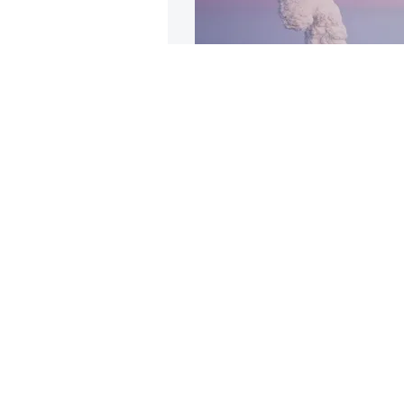
Деревья, по
c&nbsp;С
Фото: Niccolò