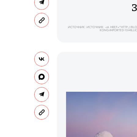
ИСТОЧНИК: ИСТОЧНИК: <A HREF="HTTP://BL
KONG-IMPORTED-10-MILLI