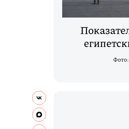
Показате
египетск
Фото: