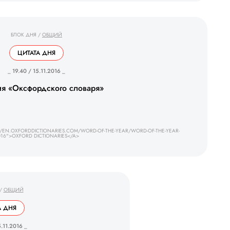
БЛОК ДНЯ
/
ОБЩИЙ
ЦИТАТА ДНЯ
_ 19.40 / 15.11.2016 _
я «Оксфордского словаря»
/EN.OXFORDDICTIONARIES.COM/WORD-OF-THE-YEAR/WORD-OF-THE-YEAR-
16">OXFORD DICTIONARIES</A>
/
ОБЩИЙ
 ДНЯ
5.11.2016 _