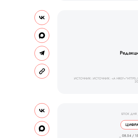
Редакци
ИСТОЧНИК: ИСТОЧНИК: <A HREF="HTTPS:/
20
БЛОК ДНЯ
ЦИФРА
_ 08.54 / 1