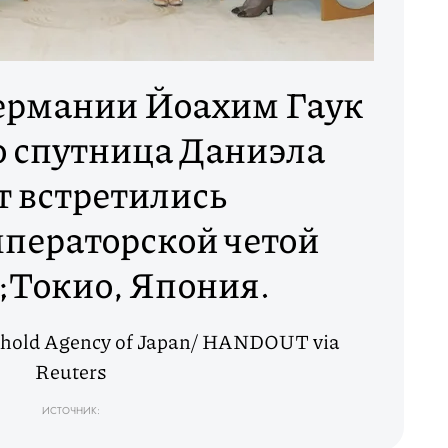
ермании Йоахим Гаук
о спутница Даниэла
 встретились
ператорской четой
;Токио, Япония.
ehold Agency of Japan/ HANDOUT via
Reuters
ИСТОЧНИК: