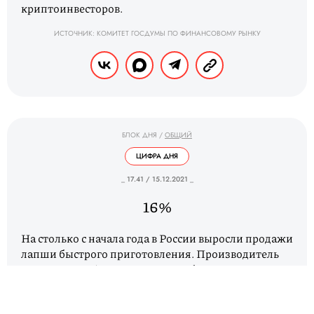
криптоинвесторов.
ИСТОЧНИК: КОМИТЕТ ГОСДУМЫ ПО ФИНАНСОВОМУ РЫНКУ
БЛОК ДНЯ
/
ОБЩИЙ
ЦИФРА ДНЯ
_ 17.41 / 15.12.2021 _
16%
На столько с начала года в России выросли продажи
лапши быстрого приготовления. Производитель
«Роллтон» и BigBon реализовал более 2 млрд
упаковок лапши, что на 6,1% больше, чем за тот же
период прошлого года. Среди возможных причин