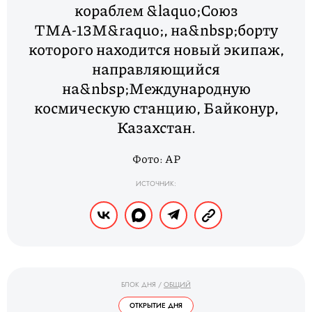
кораблем &laquo;Союз
ТМА-13М&raquo;, на&nbsp;борту
которого находится новый экипаж,
направляющийся
на&nbsp;Международную
космическую станцию, Байконур,
Казахстан.
Фото: AP
ИСТОЧНИК:
БЛОК ДНЯ
/
ОБЩИЙ
ОТКРЫТИЕ ДНЯ