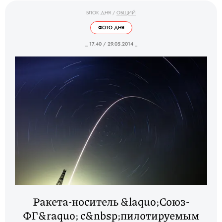
БЛОК ДНЯ
/
ОБЩИЙ
ФОТО ДНЯ
_ 17.40 / 29.05.2014 _
Ракета-носитель &laquo;Союз-
ФГ&raquo; с&nbsp;пилотируемым