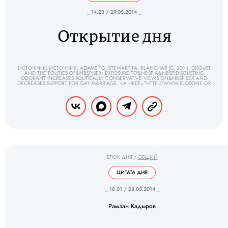
_ 14.23 / 29.05.2014 _
Открытие дня
ИСТОЧНИК: ИСТОЧНИК: ADAMS TG, STEWART PA, BLANCHAR JC, 2014. DISGUST
AND THE POLITICS OF&NBSP;SEX: EXPOSURE TO&NBSP;A&NBSP;DISGUSTING
ODORANT INCREASES POLITICALLY CONSERVATIVE VIEWS ON&NBSP;SEX AND
DECREASES SUPPORT FOR GAY MARRIAGE. <A HREF="HTTP://WWW.PLOSONE.OR
БЛОК ДНЯ
/
ОБЩИЙ
ЦИТАТА ДНЯ
_ 18.01 / 28.05.2014 _
Рамзан Кадыров