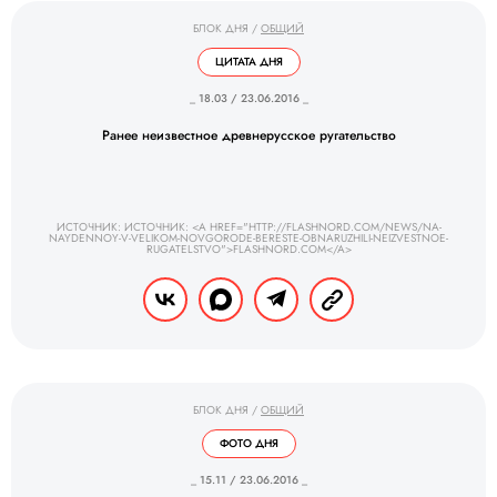
БЛОК ДНЯ
/
ОБЩИЙ
ЦИТАТА ДНЯ
_ 18.03 / 23.06.2016 _
Ранее неизвестное древнерусское ругательство
ИСТОЧНИК: ИСТОЧНИК: <A HREF="HTTP://FLASHNORD.COM/NEWS/NA-
NAYDENNOY-V-VELIKOM-NOVGORODE-BERESTE-OBNARUZHILI-NEIZVESTNOE-
RUGATELSTVO">FLASHNORD.COM</A>
БЛОК ДНЯ
/
ОБЩИЙ
ФОТО ДНЯ
_ 15.11 / 23.06.2016 _