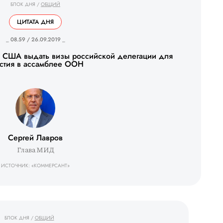
БЛОК ДНЯ
/
ОБЩИЙ
ЦИТАТА ДНЯ
_ 08.59 / 26.09.2019 _
е США выдать визы российской делегации для
стия в ассамблее ООН
Сергей Лавров
Глава МИД
ИСТОЧНИК: «КОММЕРСАНТ»
БЛОК ДНЯ
/
ОБЩИЙ