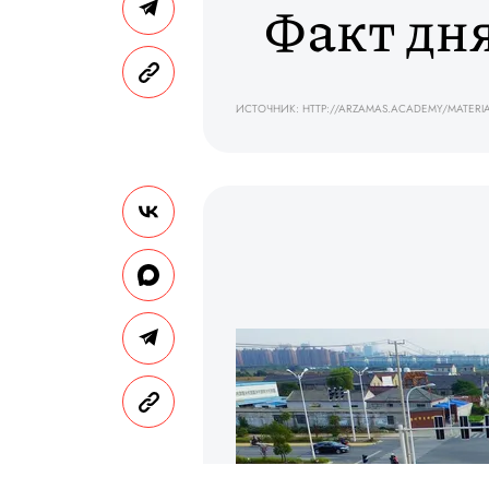
Факт дн
ИСТОЧНИК: HTTP://ARZAMAS.ACADEMY/MATERIA