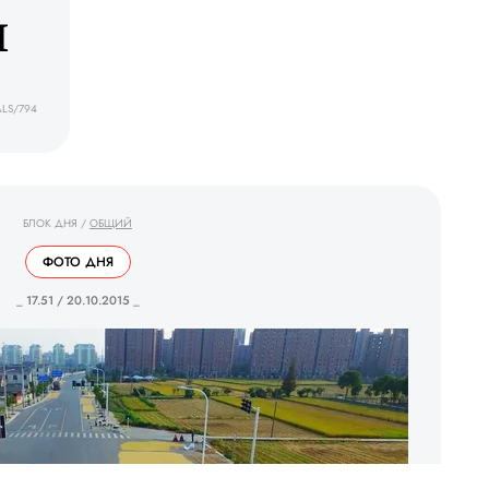
я
LS/794
БЛОК ДНЯ
/
ОБЩИЙ
ФОТО ДНЯ
_ 17.51 / 20.10.2015 _