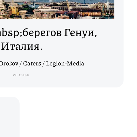
bsp;берегов Генуи,
Италия.
rokov / Caters / Legion-Media
ИСТОЧНИК: