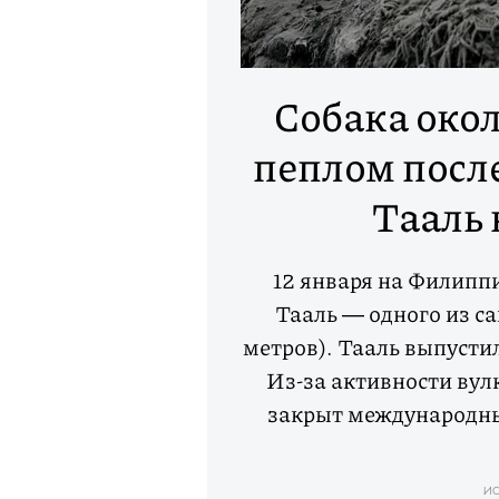
Собака окол
пеплом посл
Тааль
12 января на Филипп
Тааль ― одного из с
метров). Тааль выпусти
Из-за активности вул
закрыт международны
ИС