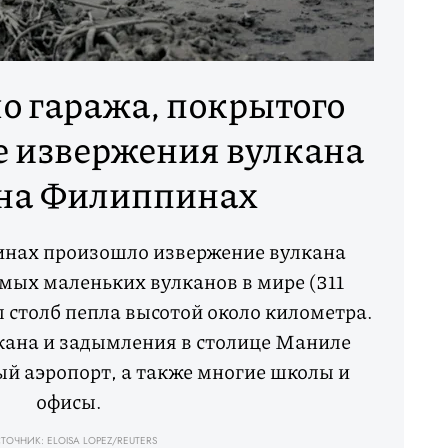
о гаража, покрытого
е извержения вулкана
 на Филиппинах
инах произошло извержение вулкана
амых маленьких вулканов в мире (311
л столб пепла высотой около километра.
кана и задымления в столице Маниле
й аэропорт, а также многие школы и
офисы.
ТОЧНИК: ELOISA LOPEZ/REUTERS