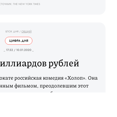
СТОЧНИК: THE NEW YORK TIMES
БЛОК ДНЯ
/
ОБЩИЙ
ЦИФРА ДНЯ
_ 17.52 / 10.01.2020 _
миллиардов рублей
рокате российская комедия «Холоп». Она
венным фильмом, преодолевшим этот
ю сумму смогли заработать только
4».
ИСТОЧНИК: ВЕДОМОСТИ