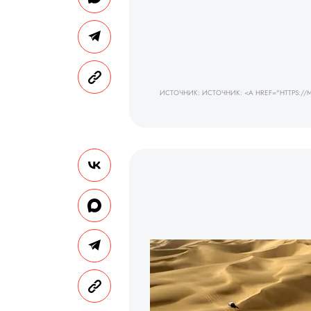
ИСТОЧНИК: ИСТОЧНИК: <A HREF="HTTPS://MEDU