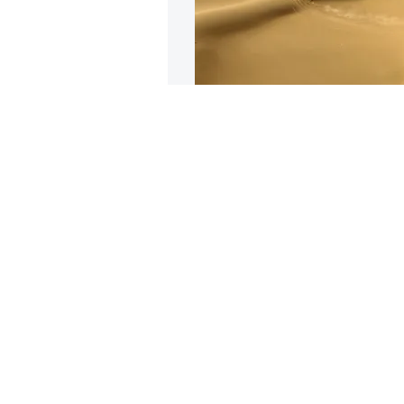
Пилоты ком
Себастьен
Депре на