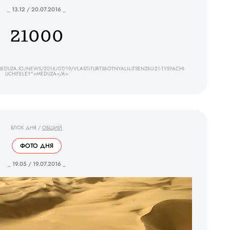
_ 13.12 / 20.07.2016 _
21000
ZA.IO/NEWS/2016/07/19/VLASTI-TURTSII-OTNYALI-LITSENZII-U-21-TYSYACHI-
UCHITELEY">MEDUZA</A>
БЛОК ДНЯ
/
ОБЩИЙ
ФОТО ДНЯ
_ 19.05 / 19.07.2016 _