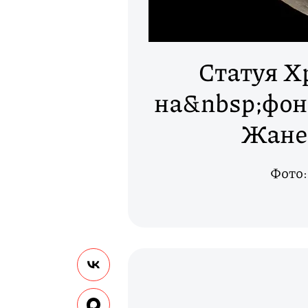
Статуя Х
на&nbsp;фоне
Жане
Фото: