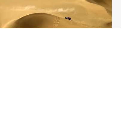
анды Peugeot Total
 Лёб и&nbsp;Сириль
&nbsp;этапе ралли