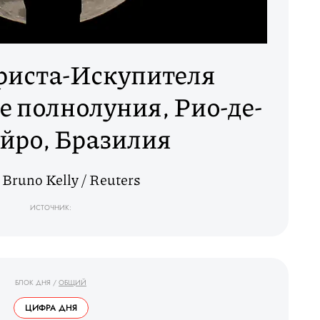
риста-Искупителя
 полнолуния, Рио-де-
йро, Бразилия
 Bruno Kelly / Reuters
ИСТОЧНИК:
БЛОК ДНЯ
/
ОБЩИЙ
ЦИФРА ДНЯ