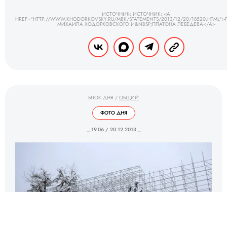
ИСТОЧНИК: ИСТОЧНИК: <A
HREF="HTTP://WWW.KHODORKOVSKY.RU/MBK/STATEMENTS/2013/12/20/18520.HTML"
МИХАИЛА ХОДОРКОВСКОГО И&NBSP;ПЛАТОНА ЛЕБЕДЕВА</A>
БЛОК ДНЯ
/
ОБЩИЙ
ФОТО ДНЯ
_ 19.06 / 20.12.2013 _