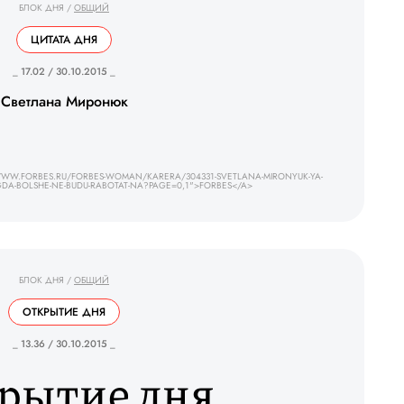
БЛОК ДНЯ
/
ОБЩИЙ
ЦИТАТА ДНЯ
_ 17.02 / 30.10.2015 _
Светлана Миронюк
WWW.FORBES.RU/FORBES-WOMAN/KARERA/304331-SVETLANA-MIRONYUK-YA-
DA-BOLSHE-NE-BUDU-RABOTAT-NA?PAGE=0,1">FORBES</A>
БЛОК ДНЯ
/
ОБЩИЙ
ОТКРЫТИЕ ДНЯ
_ 13.36 / 30.10.2015 _
рытие дня