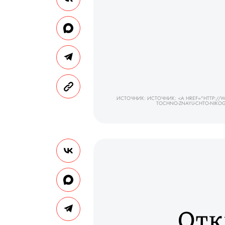
ИСТОЧНИК: ИСТОЧНИК: <A HREF="HTTP://
TOCHNO-ZNAYU-CHTO-NIKOG
Отк