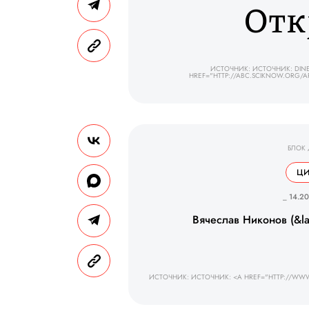
Отк
ИСТОЧНИК: ИСТОЧНИК: DINETS
HREF="HTTP://ABC.SCIKNOW.ORG/A
БЛОК
ЦИ
_ 14.20
Вячеслав Никонов (&l
ИСТОЧНИК: ИСТОЧНИК: <A HREF="HTTP://WWW.