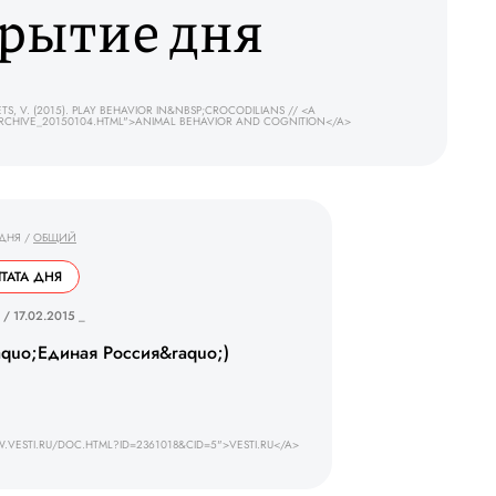
рытие дня
, V. (2015). PLAY BEHAVIOR IN&NBSP;CROCODILIANS // <A
RCHIVE_20150104.HTML">ANIMAL BEHAVIOR AND COGNITION</A>
 ДНЯ
/
ОБЩИЙ
ТАТА ДНЯ
 / 17.02.2015 _
aquo;Единая Россия&raquo;)
VESTI.RU/DOC.HTML?ID=2361018&CID=5">VESTI.RU</A>