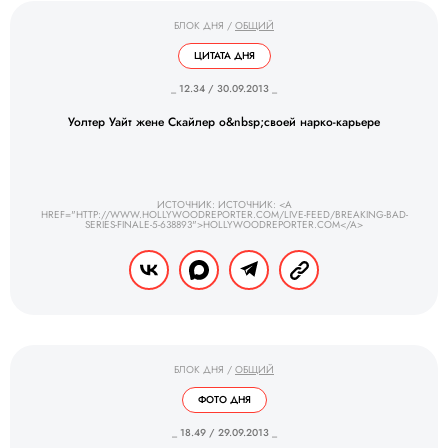
БЛОК ДНЯ
/
ОБЩИЙ
ЦИТАТА ДНЯ
_ 12.34 / 30.09.2013 _
Уолтер Уайт жене Скайлер о&nbsp;своей нарко-карьере
ИСТОЧНИК: ИСТОЧНИК: <A
HREF="HTTP://WWW.HOLLYWOODREPORTER.COM/LIVE-FEED/BREAKING-BAD-
SERIES-FINALE-5-638893">HOLLYWOODREPORTER.COM</A>
БЛОК ДНЯ
/
ОБЩИЙ
ФОТО ДНЯ
_ 18.49 / 29.09.2013 _