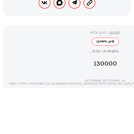
БЛОК ДНЯ
/
ОБЩИЙ
ЦИФРА ДНЯ
_ 13.55 / 27.09.2013 _
130000
ИСТОЧНИК: ИСТОЧНИК: <A
HREF="HTTP://WWW.BBC.CO.UK/RUSSIAN/ROLLING_NEWS/2013/09/130926_RN_ALPS_
БЛОК ДНЯ
/
ОБЩИЙ