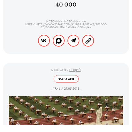
40 000
ИСТОЧНИК: ИСТОЧНИК: <A
HREF="HTTP://WWW.ZNAK.COM/KURGAN/NEWS/2015-05-
26/1040360.HTML">ZNAK.COM</A>
БЛОК ДНЯ
/
ОБЩИЙ
ФОТО ДНЯ
_ 17.46 / 27.05.2015 _