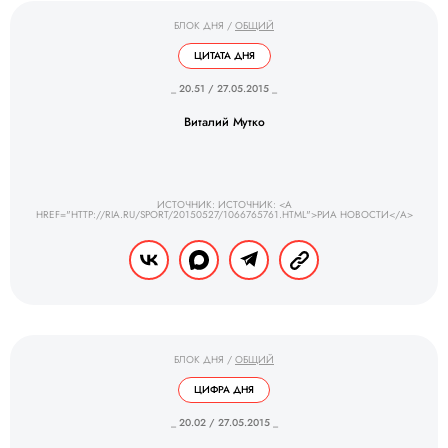
БЛОК ДНЯ
/
ОБЩИЙ
ЦИТАТА ДНЯ
_ 20.51 / 27.05.2015 _
Виталий Мутко
ИСТОЧНИК: ИСТОЧНИК: <A
HREF="HTTP://RIA.RU/SPORT/20150527/1066765761.HTML">РИА НОВОСТИ</A>
БЛОК ДНЯ
/
ОБЩИЙ
ЦИФРА ДНЯ
_ 20.02 / 27.05.2015 _