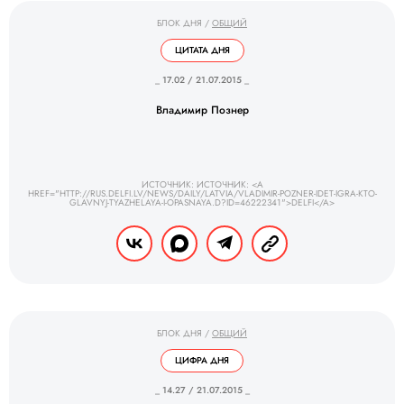
БЛОК ДНЯ
/
ОБЩИЙ
ЦИТАТА ДНЯ
_ 17.02 / 21.07.2015 _
Владимир Познер
ИСТОЧНИК: ИСТОЧНИК: <A
HREF="HTTP://RUS.DELFI.LV/NEWS/DAILY/LATVIA/VLADIMIR-POZNER-IDET-IGRA-KTO-
GLAVNYJ-TYAZHELAYA-I-OPASNAYA.D?ID=46222341">DELFI</A>
БЛОК ДНЯ
/
ОБЩИЙ
ЦИФРА ДНЯ
_ 14.27 / 21.07.2015 _