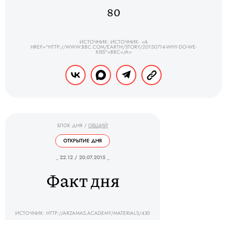
80
ИСТОЧНИК: ИСТОЧНИК: <A
HREF="HTTP://WWW.BBC.COM/EARTH/STORY/20150714-WHY-DO-WE-
KISS">BBC</A>
БЛОК ДНЯ
/
ОБЩИЙ
ОТКРЫТИЕ ДНЯ
_ 22.12 / 20.07.2015 _
Факт дня
ИСТОЧНИК: HTTP://ARZAMAS.ACADEMY/MATERIALS/430