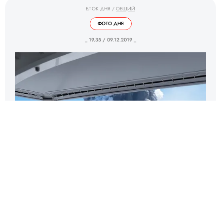
БЛОК ДНЯ
/
ОБЩИЙ
ФОТО ДНЯ
_ 19.35 / 09.12.2019 _
Туристы проплывают мимо
извергающегося вулкана в Новой