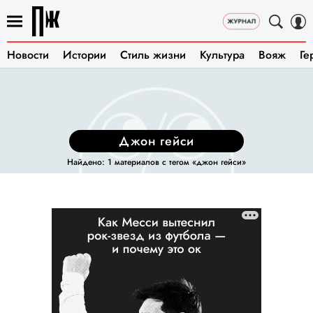
Новости
Истории
Стиль жизни
Культура
Вояж
Ге
джон гейси
Найдено: 1 материалов с тегом «джон гейси»