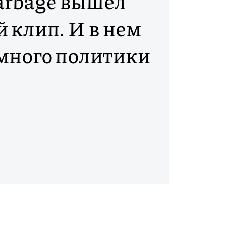
arbage вышел
 клип. И в нем
 много политики