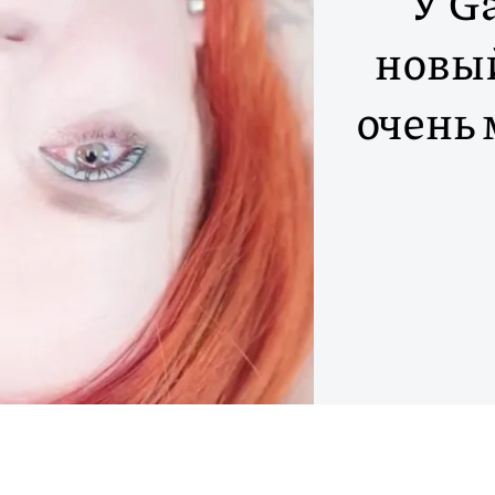
У G
новый
очень