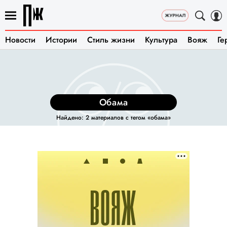
Новости
Истории
Стиль жизни
Культура
Вояж
Ге
обама
Найдено: 2 материалов с тегом «обама»