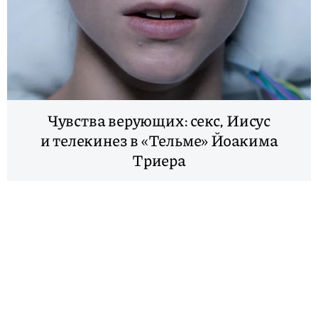
Чувства верующих: секс, Иисус
и телекинез в «Тельме» Йоакима
Триера