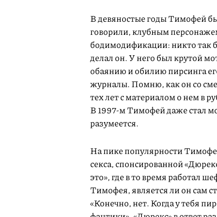
В девяностые годы Тимофей бы
говорили, клубным персонажем
бодимодификации: никто так бе
делал он. У него был крутой мо
обаянию и обилию пирсинга ег
журналы. Помню, как он со см
тех лет с материалом о нем в 
В
1997-м
Тимофей даже стал мо
разумеется.
На пике популярности Тимофей
секса, спонсированной «Дюрекс
это», где в то время работал ш
Тимофея, является ли он сам с
«Конечно, нет. Когда у тебя пи
фантики». «Дюрекс» в ответ ра