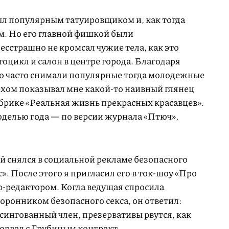
л популярным татуировщиком и, как тогда
. Но его главной фишкой были
сстрашно не кромсал чужие тела, как это
тоцикл и салон в центре города. Благодаря
о часто снимали популярные тогда молодежные
ехом показывал мне какой-то наивный глянец
рубрике «Реальная жизнь прекрасных красавцев».
делью года — по версии журнала «Птюч»,
 снялся в социальной рекламе безопасного
». После этого я пригласил его в ток-шоу «Про
еф-редактором. Когда ведущая спросила
торонником безопасного секса, он ответил:
рсингованный член, презервативы рвутся, как
зорвал с Грубиным контракт.