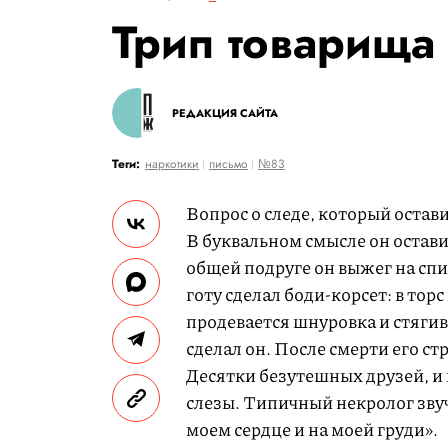
Трип товарища
РЕДАКЦИЯ САЙТА
Теги:
наркотики
письмо
№83
Вопрос о следе, который остав
В буквальном смысле он оставил
общей подруге он выжег на сп
готу сделал боди-корсет: в тор
продевается шнуровка и стяги
сделал он. После смерти его ст
Десятки безутешных друзей, и 
слезы. Типичный некролог звуча
моем сердце и на моей груди».