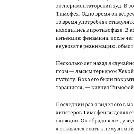
экспериментаторский зуд. В зо
Тимофея. Одно время он встреч
то время употреблял стимулято
находились в противофазе. В к
инъекцию фенамина, после чег
ее увозят в реанимацию, обмо
Несколько лет назад я случайно
псом — лысым терьером Хекой —
пустоту. Бока его были покры
таращится, — кивнул Тимофей 
Последний раз я видел его в м
хипстеров Тимофей выделялся
одеждой. Он обрадовался, увид
я отказался ехать к нему домо