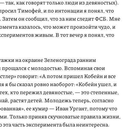
— так, как говорят только люди из девяностых).
просил Тимофей, и по интонации я понял, что
е. Затем он сообщил, что за ним следит ФСБ. Мне
момента казалось, что может произойти чудо, и
спериментов живым. В тот вечер я понял, что
тажки на окраине Зеленограда ранним
я прощался с молодостью. Вспоминая свои
стлер» говорит: «А потом пришел Кобейн и все
 я бы сказал ровно наоборот: «Кобейн ушел, и
тех, кто пережил девяностые, — это степенные,
ай, растят детей. Молодежь теперь, согласно
ованная», ее кумир — Иван Ургант, потому что
ми. Только приняв скучноватые правила жизни,
 эта часть эксперимента была неинтересна.