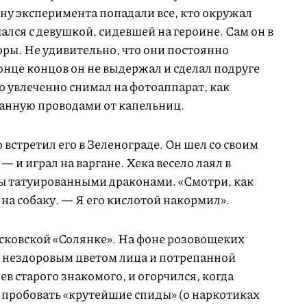
ну эксперимента попадали все, кто окружал
ался с девушкой, сидевшей на героине. Сам он в
ры. Не удивительно, что они постоянно
онце концов он не выдержал и сделал подруге
о увлеченно снимал на фотоаппарат, как
танную проводами от капельниц.
 встретил его в Зеленограде. Он шел со своим
 и играл на варгане. Хека весело лаял в
ты татуированными драконами. «Смотри, как
на собаку. — Я его кислотой накормил».
осковской «Солянке». На фоне розовощеких
 нездоровым цветом лица и потрепанной
ев старого знакомого, и огорчился, когда
й пробовать «крутейшие спиды» (о наркотиках