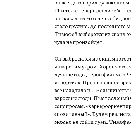
он всегда говорил с уважением 
«Ты тоже теперь реалист?» — с
он сказал что-то очень обидно
стало грустно. До последнего 
Тимофей выберется из своих эк
чуда не произойдет.
Он выбросился из окна многоэ
январским утром. Хороня его, 
лучшие годы, герой фильма «Ре
испортил». Про нынешнее время
все наладилось». Большинство 
взрослые люди. Пьют зеленый ч
соцопросам, «карьероориентир
«позитивный». Будем реалиста
можно не сойти с ума. Тимофею