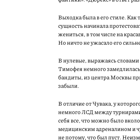
Выходка была в его стиле. Как
сущность начинала протестоват
жениться, в том числе на кра
Но ничто не ужасало его сильне
В нулевые, выражаясь словами 
Тимофея немного замедлилась.
бандиты, из центра Москвы пр
забыли.
В отличие от Чувака, у которо
немного ЛСД между турнирами
себя все, что можно было вкол
медицинским адреналином и чут
не потому, что был пуст. Неиз