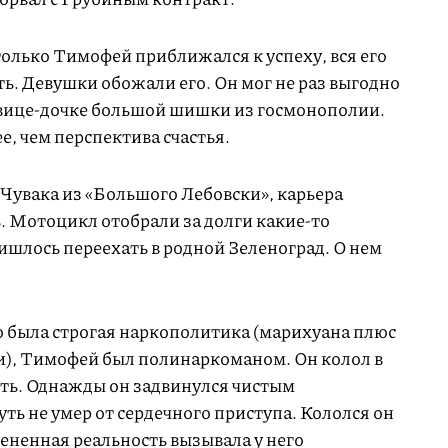
 только Тимофей приближался к успеху, вся его
ь. Девушки обожали его. Он мог не раз выгодно
савице-дочке большой шишки из госмонополии.
е, чем перспектива счастья.
Чувака из «Большого Лебовски», карьера
 Мотоцикл отобрали за долги какие-то
ишлось переехать в родной Зеленоград. О нем
го была строгая наркополитика (марихуана плюс
), Тимофей был полинаркоманом. Он колол в
оть. Однажды он задвинулся чистым
ь не умер от сердечного приступа. Кололся он
мененная реальность вызывала у него