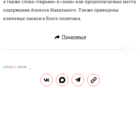
а также слова «тюрьма» и «зона» как предполагаемые места
содержания Алексея Навального. Также приведены
ключевые записи в блоге политика.
Поделиться
АРХИВ
АРХИВ
25.04.2013, 11:58
Сказал, как отрезал
Швед Кристер Стрёмхольм был первым
фотографом, который еще в конце
1950-х
начал исследовать мир парижских
транссексуалов.
Christer Stromholm / Agence
VU / East News.