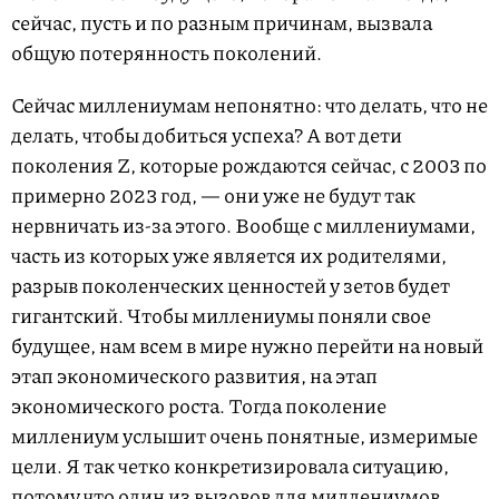
сейчас, пусть и по разным причинам, вызвала
общую потерянность поколений.
Сейчас миллениумам непонятно: что делать, что не
делать, чтобы добиться успеха? А вот дети
поколения Z, которые рождаются сейчас, с 2003 по
примерно 2023 год, — они уже не будут так
нервничать из-за этого. Вообще с миллениумами,
часть из которых уже является их родителями,
разрыв поколенческих ценностей у зетов будет
гигантский. Чтобы миллениумы поняли свое
будущее, нам всем в мире нужно перейти на новый
этап экономического развития, на этап
экономического роста. Тогда поколение
миллениум услышит очень понятные, измеримые
цели. Я так четко конкретизировала ситуацию,
потому что один из вызовов для миллениумов