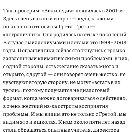
Так, проверим: «Википедия» появилась в 2001-м...
Здесь очень важный вопрос — куда, к какому
поколению относится Грета. Грета —
«пограничник». Она родилась на стыке поколений.
В случае с миллениумами и зетами это 1999–2005
годы. Пограничники сейчас столкнулись с громко
заявленными климатическими проблемами, у них,
с одной стороны, есть желание сказать много и
открыто, с другой — они говорят очень жестко, не
чувствуют вторую сторону, не могут «встать в их
туфли», поэтому получается не диалоговый
формат, когда можно договариваться о действиях,
а очень жесткий из-за остроты восприятия
проблемы. И мы видим это не только с Гретой, мы
видим это и в школах. К нам около пяти лет назад
стали обращаться опытные учителя, директора