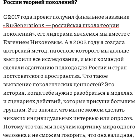
России теорией поколений?
С 2017 года проект получил финальное название
«RuGenerations — российская школа теории
поколений»
, его лидерами являемся мы вместе с
Евгением Никоновым. А в 2002 году я создала
авторский метод, на основе которого мы дальше
выстроили все исследования, и мы с командой
сделали адаптацию подхода для России и стран
постсоветского пространства. Что такое
выявление поколенческих ценностей? Это
история, когда тебе нужно разобраться в моделях
и сценариях действий, которые присущи большим
группам. Это значит, что мы не можем сделать
никаких индивидуальных интервью или опросов.
Потому что так мы получим картинку мира одного
человека и не сможем говорить, что она валидная,