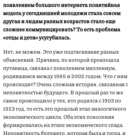
появлением большого интернета понятийная
модель у сегодняшней молодежи стала совсем
другая и людям разных возрастов стало еще
сложнее коммуницировать? То есть проблема
«отцы и дети» усугубилась.
Нет, не можем. Это уже подтягивание разных
объяснений. Причина, по которой произошла
путаница, связана с поколением миллениум,
родившимся между 1985 и 2002 годом. Что с ним
происходит? Очень сложная история, связанная с
непонятностью будущего. В прошлый раз то же
самое происходило у тех, кто родился с 1903 по
1923 год, то есть это прошлый этап аналогичного
экономического цикла. Оба этих поколения
формировались на этапе экономического спада.
Непонятность будущего, которая была и тогда, и