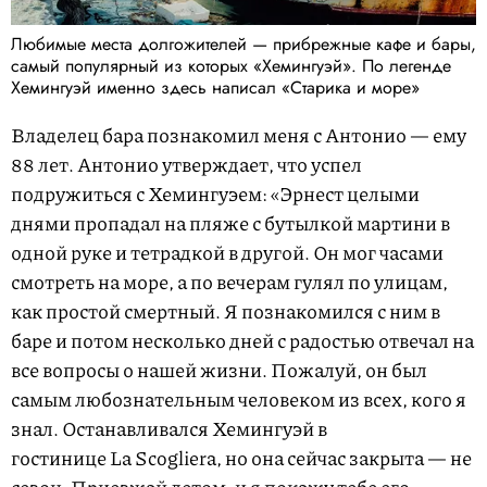
Любимые места долгожителей — прибрежные кафе и бары,
самый популярный из которых «Хемингуэй». По легенде
Хемингуэй именно здесь написал «Старика и море»
Владелец бара познакомил меня с Антонио — ему
88 лет. Антонио утверждает, что успел
подружиться с Хемингуэем: «Эрнест целыми
днями пропадал на пляже с бутылкой мартини в
одной руке и тетрадкой в другой. Он мог часами
смотреть на море, а по вечерам гулял по улицам,
как простой смертный. Я познакомился с ним в
баре и потом несколько дней с радостью отвечал на
все вопросы о нашей жизни. Пожалуй, он был
самым любознательным человеком из всех, кого я
знал. Останавливался Хемингуэй в
гостинице La Scogliera, но она сейчас закрыта — не