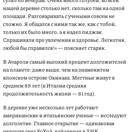
гулял по вечерам. Очень много голубей, во всей
нашей деревне столько нет, сколько там на одной
площади. Разговаривать с учеными совсем не
сложно. Я общался с ними так же, как с тобой,
только их было много, а я надел пиджак.
Спрашивали про увлечения и здоровье. Легкотня,
любой бы справился!» — поясняет старик.
В Ачароли самый высокий процент долгожителей
на планете: даже выше, чем на знаменитом
японском острове Окинава. Местные живут в
среднем 89 лет (в Италии средняя
продолжительность жизни — 81 год).
В деревне уже несколько лет работают
американские и итальянские ученые — исследуют
долголетие. Главное открытие — одинаковая
мутация гена FoXo3, найденная в ДНК