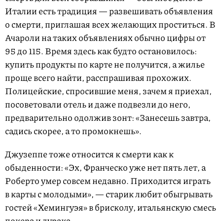
Италии есть традиция — развешивать объявления
о смерти, приглашая всех желающих проститься. В
Ачароли на таких объявлениях обычно цифры от
95 до 115. Время здесь как будто остановилось:
купить продукты по карте не получится, а жилье
проще всего найти, расспрашивая прохожих.
Полицейские, спросившие меня, зачем я приехал,
посоветовали отель и даже подвезли до него,
предварительно одолжив зонт: «Занесешь завтра,
садись скорее, а то промокнешь».
Джузеппе тоже относится к смерти как к
обыденности: «Эх, Франческо уже нет пять лет, а
Роберто умер совсем недавно. Приходится играть
в карты с молодыми», — старик любит обыгрывать
гостей «Хемингуэя» в брисколу, итальянскую смесь
покера и дурака.