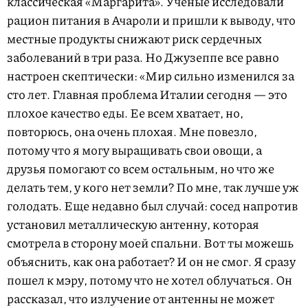
классическая «Маргарита». Ученые исследовали
рацион питания в Ачароли и пришли к выводу, что
местные продукты снижают риск сердечных
заболеваний в три раза. Но Джузеппе все равно
настроен скептически: «Мир сильно изменился за
сто лет. Главная проблема Италии сегодня — это
плохое качество еды. Ее всем хватает, но,
повторюсь, она очень плохая. Мне повезло,
потому что я могу выращивать свои овощи, а
друзья помогают со всем остальным, но что же
делать тем, у кого нет земли? По мне, так лучше уж
голодать. Еще недавно был случай: сосед напротив
установил металлическую антенну, которая
смотрела в сторону моей спальни. Вот ты можешь
объяснить, как она работает? И он не смог. Я сразу
пошел к мэру, потому что не хотел облучаться. Он
рассказал, что излучение от антенны не может