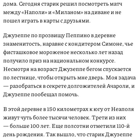
дома. Сегодня старик решил посмотреть матч
между «Наполи» и «Миланом» на диване и не
пошел играть в карты с друзьями.
Джузеппе по прозвищу Пеппино в деревне
знаменитость, наравне с кондитером Симоне, чье
фисташковое мороженое несколько лет назад
получило приз на национальном конкурсе.
Несмотря на возраст Джузеппе бегом спускается
по лестнице, чтобы открыть мне дверь. Моя задача
— разобраться в секрете долгожителей Ачароли, и
Джузеппе пообещал помочь.
В этой деревне в 150 километрах к югу от Неаполя
живут чуть более тысячи человек. Трети из них
— больше 100 лет. Еще полсотни отметили 110-й
день рождения. Так вышло, что старик Джузеппе