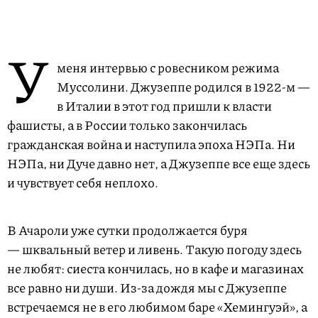
У
меня интервью с ровесником режима
Муссолини. Джузеппе родился в 1922-м —
в Италии в этот год пришли к власти
фашисты, а в России только закончилась
гражданская война и наступила эпоха НЭПа. Ни
НЭПа, ни Дуче давно нет, а Джузеппе все еще здесь
и чувствует себя неплохо.
В Ачароли уже сутки продолжается буря
— шквальный ветер и ливень. Такую погоду здесь
не любят: сиеста кончилась, но в кафе и магазинах
все равно ни души. Из-за дождя мы с Джузеппе
встречаемся не в его любимом баре «Хемингуэй», а