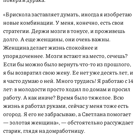
«Брискола заставляет думать, иногда я изобретаю
новые комбинации. У меня, конечно, есть свои
стратегии. Держи мозги в тонусе, и проживешь
долго. А еще женщины, они очень важны.
Женщина делает жизнь спокойнее и
упорядоченнее. Мозги встают на место, сечешь?
Если бы можно было вернуть что-то из прошлого,
я бы возвратил свою жену. Ее нет уже десять лет, и
я часто думаю о ней. Много трудись! Я работаю с 14
лет: в молодости просто ходил по домам и просил
работу. А как иначе? Время было тяжелое. Всю
жизнь я работал руками, сейчас у меня тоже есть
огород. Я его не забрасываю, а Светлана помогает
— золотая женщина», — обстоятельно рассуждает
старик, глядя на домработницу.