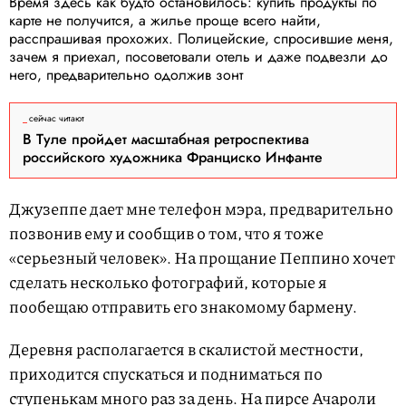
Время здесь как будто остановилось: купить продукты по
карте не получится, а жилье проще всего найти,
расспрашивая прохожих. Полицейские, спросившие меня,
зачем я приехал, посоветовали отель и даже подвезли до
него, предварительно одолжив зонт
сейчас читают
В Туле пройдет масштабная ретроспектива
российского художника Франциско Инфанте
Джузеппе дает мне телефон мэра, предварительно
позвонив ему и сообщив о том, что я тоже
«серьезный человек». На прощание Пеппино хочет
сделать несколько фотографий, которые я
пообещаю отправить его знакомому бармену.
Деревня располагается в скалистой местности,
приходится спускаться и подниматься по
ступенькам много раз за день. На пирсе Ачароли