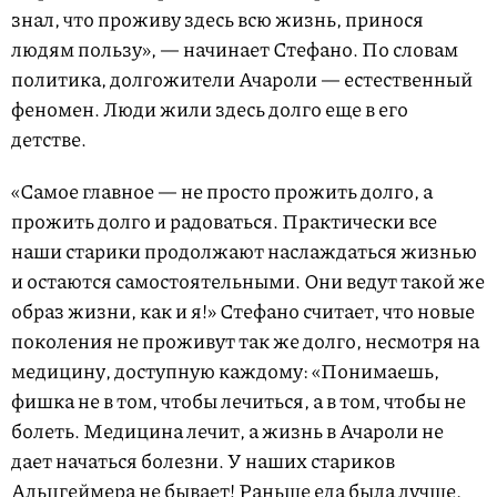
знал, что проживу здесь всю жизнь, принося
людям пользу», — начинает Стефано. По словам
политика, долгожители Ачароли — естественный
феномен. Люди жили здесь долго еще в его
детстве.
«Самое главное — не просто прожить долго, а
прожить долго и радоваться. Практически все
наши старики продолжают наслаждаться жизнью
и остаются самостоятельными. Они ведут такой же
образ жизни, как и я!» Стефано считает, что новые
поколения не проживут так же долго, несмотря на
медицину, доступную каждому: «Понимаешь,
фишка не в том, чтобы лечиться, а в том, чтобы не
болеть. Медицина лечит, а жизнь в Ачароли не
дает начаться болезни. У наших стариков
Альцгеймера не бывает! Раньше еда была лучше,