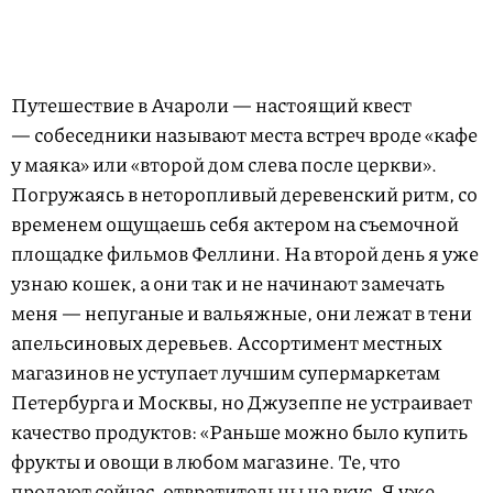
Путешествие в Ачароли — настоящий квест
— собеседники называют места встреч вроде «кафе
у маяка» или «второй дом слева после церкви».
Погружаясь в неторопливый деревенский ритм, со
временем ощущаешь себя актером на съемочной
площадке фильмов Феллини. На второй день я уже
узнаю кошек, а они так и не начинают замечать
меня — непуганые и вальяжные, они лежат в тени
апельсиновых деревьев. Ассортимент местных
магазинов не уступает лучшим супермаркетам
Петербурга и Москвы, но Джузеппе не устраивает
качество продуктов: «Раньше можно было купить
фрукты и овощи в любом магазине. Те, что
продают сейчас, отвратительны на вкус. Я уже