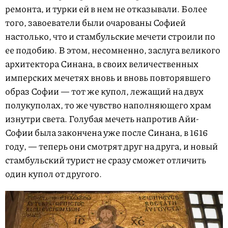
ремонта, и турки ей в нем не отказывали. Более
того, завоеватели были очарованы Софией
настолько, что и стамбульские мечети строили по
ее подобию. В этом, несомненно, заслуга великого
архитектора Синана, в своих величественных
имперских мечетях вновь и вновь повторявшего
образ Софии — тот же купол, лежащий на двух
полукуполах, то же чувство наполняющего храм
изнутри света. Голубая мечеть напротив Айи-
Софии была закончена уже после Синана, в 1616
году, — теперь они смотрят друг на друга, и новый
стамбульский турист не сразу сможет отличить
один купол от другого.