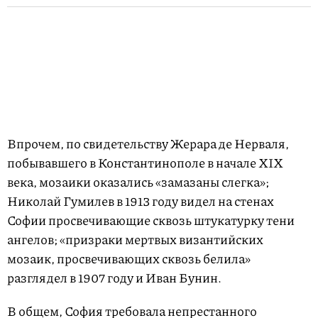
Впрочем, по свидетельству Жерара де Нерваля,
побывавшего в Константинополе в начале XIX
века, мозаики оказались «замазаны слегка»;
Николай Гумилев в 1913 году видел на стенах
Софии просвечивающие сквозь штукатурку тени
ангелов; «призраки мертвых византийских
мозаик, просвечивающих сквозь белила»
разглядел в 1907 году и Иван Бунин.
В общем, София требовала непрестанного