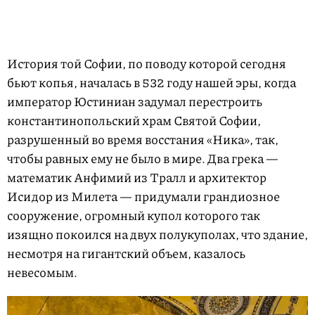
История той Софии, по поводу которой сегодня
бьют копья, началась в 532 году нашей эры, когда
император Юстиниан задумал перестроить
константинопольский храм Святой Софии,
разрушенный во время восстания «Ника», так,
чтобы равных ему не было в мире. Два грека —
математик Анфимий из Тралл и архитектор
Исидор из Милета — придумали грандиозное
сооружение, огромный купол которого так
изящно покоился на двух полукуполах, что здание,
несмотря на гигантский объем, казалось
невесомым.