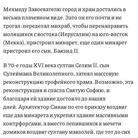
Мехмеду Завоевателю город и храм достались в
весьма плачевном виде. Зато он его почти и не
трогал: переделал михраб, чтобы перенаправить
молящихся с востока (Иерусалим) на юго-восток
(Мекка), пристроил минарет, еще один минарет
пристроил его сын, Баязид II.
В 70-е годы XVI века султан Селим II, сын
Сулеймана Великолепного, затеял массовую
реконструкцию трофейного храма. Возможно, эта
реконструкция и спасла Святую Софию, и
благодаря ей здание достояло до наших
дней. Архитектор Синан по его приказу воздвиг
еще два минарета и укрепил здание массивными
контрфорсами, а вместо лепившихся к мечети
домиков воздвиг султану мавзолей, где тот до сих