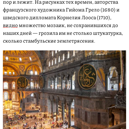
пор и лежит. На рисунках тех времен, авторства
французского художника Гийома Грело (1680) и
шведского дипломата Корнелия Лооса (1710),
видно
множество мозаик, не сохранившихся до
наших дней — грозила им не столько штукатурка,
сколько стамбульские землетрясения.