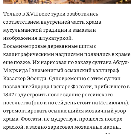
Только в XVII веке турки озаботились
соответствием внутренней части храма
мусульманской традиции и замазали
изображения штукатуркой.
Восьмиметровые деревянные щиты с
каллиграфическими надписями появились в храме
еще позже. Их нарисовал по заказу султана Абдул-
Меджида I знаменитый османский каллиграф
Казаскер Эфенди. Одновременно с этим султан
позвал швейцарца Гаспаре Фоссати, прибывшего в
1847 году строить новое здание российского
посольства (оно и по сей день стоит на Истикляль),
отремонтировать осыпающийся мозаичный узор
храма. Фоссати, не мудрствуя, прошелся поверх
краской, а заодно зарисовал мозаичные иконы,