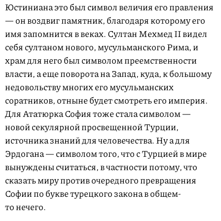
Юстиниана это был символ величия его правления
— он воздвиг памятник, благодаря которому его
имя запомнится в веках. Султан Мехмед II видел
себя султаном нового, мусульманского Рима, и
храм для него был символом преемственности
власти, а еще поворота на Запад, куда, к большому
недовольству многих его мусульманских
соратников, отныне будет смотреть его империя.
Для Ататюрка София тоже стала символом —
новой секулярной просвещенной Турции,
источника знаний для человечества. Ну а для
Эрдогана — символом того, что с Турцией в мире
вынуждены считаться, в частности потому, что
сказать миру против очередного превращения
Софии по букве турецкого закона в общем-
то нечего.