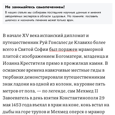
Не занимайтесь самолечением!
В наших статьях мы собираем последние научные данные и мнения
авторитетных экспертов в области здоровья. Но помните: поставить
диагноз и назначить лечение может только врач.
В начале XV века испанский дипломат и
путешественник Руй Гонсалес де Клавихо более
всего в Святой Софии
был поражен
мраморной
плитой с изображением Богоматери, младенца и
Иоанна Крестителя прямо в прожилках камня. В
османские времена навязчивые местные гиды в
тюрбанах демонстрировали путешественникам
знак ладони на одной из колонн, на уровне пять
метров от пола, — по легенде, сам Мехмед II
Завоеватель в день взятия Константинополя 29
мая 1453 года въехал в храм на коне, конь встал на
дыбы на горе трупов и Мехмед оперся о мрамор