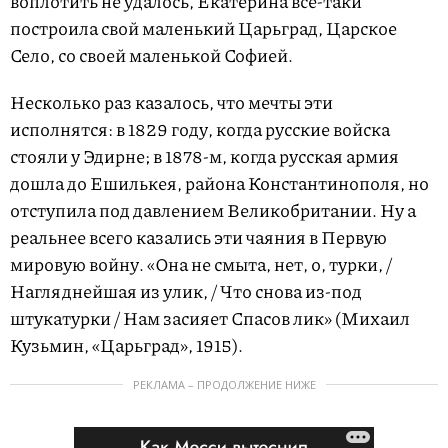
воплотить не удалось, Екатерина все-таки
построила свой маленький Царьград, Царское
Село, со своей маленькой Софией.
Несколько раз казалось, что мечты эти
исполнятся: в 1829 году, когда русские войска
стояли у Эдирне; в 1878-м, когда русская армия
дошла до Ешилькея, района Константинополя, но
отступила под давлением Великобритании. Ну а
реальнее всего казались эти чаяния в Первую
мировую войну. «Она не смыта, нет, о, турки, /
Нагляднейшая из улик, / Что снова из-под
штукатурки / Нам засияет Спасов лик» (Михаил
Кузьмин, «Царьград», 1915).
РЕКЛАМА – ПРОДОЛЖЕНИЕ НИЖЕ