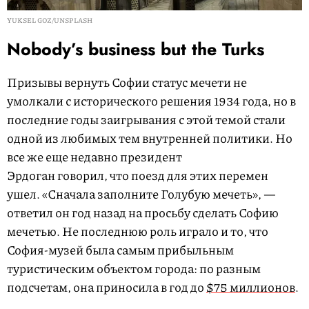
YUKSEL GOZ/UNSPLASH
Nobody’s business but the Turks
Призывы вернуть Софии статус мечети не
умолкали с исторического решения 1934 года, но в
последние годы заигрывания с этой темой стали
одной из любимых тем внутренней политики. Но
все же еще недавно президент
Эрдоган говорил, что поезд для этих перемен
ушел. «Сначала заполните Голубую мечеть», —
ответил он год назад на просьбу сделать Софию
мечетью. Не последнюю роль играло и то, что
София-музей была самым прибыльным
туристическим объектом города: по разным
подсчетам, она приносила в год до
$75 миллионов
.