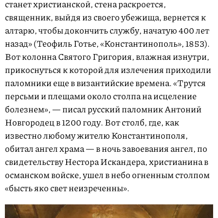
станет христианской, стена раскроется,
священник, выйдя из своего убежища, вернется к
алтарю, чтобы докончить службу, начатую 400 лет
назад» (Теофиль Готье, «Константинополь», 1853).
Вот колонна Святого Григория, влажная изнутри,
прикоснуться к которой для излечения приходили
паломники еще в византийские времена. «Трутся
персьми и плещами около столпа на исцеление
болезнем», — писал русский паломник Антоний
Новгородец в 1200 году. Вот столб, где, как
известно любому жителю Константинополя,
обитал ангел храма — в ночь завоевания ангел, по
свидетельству Нестора Искандера, христианина в
османском войске, ушел в небо огненным столпом
«бысть яко свет неизреченны».