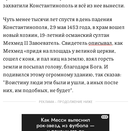
захватили Константинополь и всё из нее вынесли.
Чуть менее тысячи лет спустя в день падения
Константинополя, 29 мая 1453 года, в храм вошел
новый хозяин, 19-летний османский султан
Мехмед II Завоеватель. Свидетель
описывал
, как
Мехмед «придя на площадь у великой церкви,
сошел с коня, и пал ниц на землю, взял горсть
земли и посыпал голову, благодаря Бога. И
подивился этому огромному зданию, так сказав:
"Воистину люди эти были и ушли, а иных после
них, им подобных, не будет".
РЕКЛАМА – ПРОДОЛЖЕНИЕ НИЖЕ