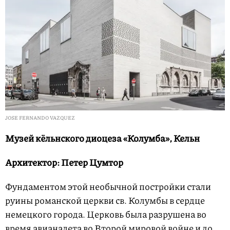
JOSE FERNANDO VAZQUEZ
Музей кёльнского диоцеза «Колумба», Кельн
Архитектор: Петер Цумтор
Фундаментом этой необычной постройки стали
руины романской церкви св. Колумбы в сердце
немецкого города. Церковь была разрушена во
время авианалета во Второй мировой войне и до