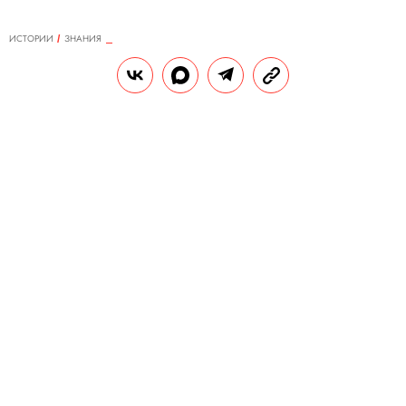
ИСТОРИИ
ЗНАНИЯ
19.12.2017, 14:03
8 главных слов уходящего года
Правила жизни выбрал 8 слов, которые
лучше всего характеризуют уходящий год.
АЛЕКСЕЙ ЙЕСОД
Теги:
слова
словарь