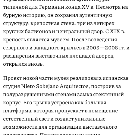
типичной для Германии конца XV в. Несмотря на
бурную историю, он сохранил аутентичную
структуру: крепостная стена, три из четырех
круглых бастионов и центральный двор. С XIX в.
крепость является музеем. После возведения
северного и западного крыльев в 2005—2008 гг. и
расширения выставочных площадей дворец
открылся вновь.
Проект новой части музея реализовала испанская
студия Nieto Sobejano Arquitectos, построив за
полуразрушенными стенами замка стеклянный
корпус. Его крыша устроена как большая
платформа, которая пропускает в помещение
естественный свет и создает уникальные
возможности для организации выставочного
пространства. Проект дополнен двумя