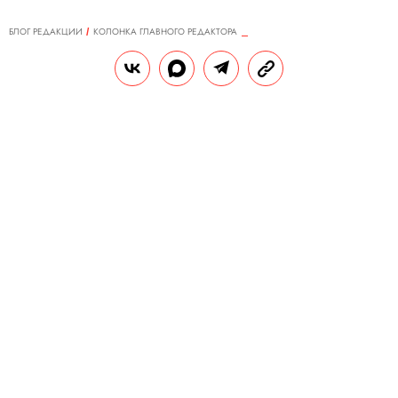
БЛОГ РЕДАКЦИИ
КОЛОНКА ГЛАВНОГО РЕДАКТОРА
30.05.2018, 14:44
«Вниманию москвичей и гостей
столицы...»
СЕРГЕЙ МИНАЕВ
Теги:
№146