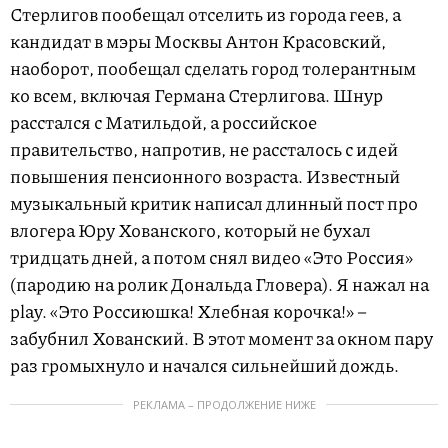
Стерлигов пообещал отселить из города геев, а
кандидат в мэры Москвы Антон Красовский,
наоборот, пообещал сделать город толерантным
ко всем, включая Германа Стерлигова. Шнур
расстался с Матильдой, а российское
правительство, напротив, не рассталось с идей
повышения пенсионного возраста. Известный
музыкальный критик написал длинный пост про
влогера Юру Хованского, который не бухал
тридцать дней, а потом снял видео «Это Россия»
(пародию на ролик Дональда Гловера). Я нажал на
play. «Это Россиюшка! Хлебная корочка!» –
забубнил Хованский. В этот момент за окном пару
раз громыхнуло и начался сильнейший дождь.
РЕКЛАМА – ПРОДОЛЖЕНИЕ НИЖЕ