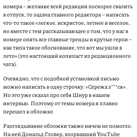
номера – желание всей редакции поскорее свалить
в отпуск, то задача главного редактора – написать
что-то такое «легкое, искристое, летнее и веселое,
но вместе с тем рассказывающее о том, что у нас в
номере опять все главные тренды и крутые герои –
как типа такое обоснование, что вот мы ушли в
лето» (это настоящий копипаст из редакционного
чата).
Очевидно, что с подобной установкой письмо
можно написать в одну строчку: «Сережа з***ся».
Но это уже сказал про себя Шнур в нашем
интервью. Поэтому от темы номера я плавно
перешел к обложке.
Разглядывание обложки также ничем не помогло.
На ней Дональд Гловер, взорвавший YouTube