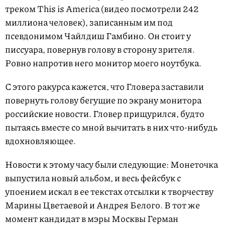
треком This is America (видео посмотрели 242
миллиона человек), записанным им под
псевдонимом Чайлдиш Гамбино. Он стоит у
писсуара, повернув голову в сторону зрителя.
Ровно напротив него монитор моего ноутбука.
С этого ракурса кажется, что Гловера заставили
повернуть голову бегущие по экрану монитора
российские новости. Гловер прищурился, будто
пытаясь вместе со мной вычитать в них что-нибудь
вдохновляющее.
Новости к этому часу были следующие: Монеточка
выпустила новый альбом, и весь фейсбук с
упоением искал в ее текстах отсылки к творчеству
Марины Цветаевой и Андрея Белого. В тот же
момент кандидат в мэры Москвы Герман