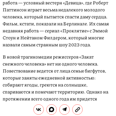
работа — условный вестерн «Девица», где Роберт
Паттинсон играет весьма недалекого молодого
человека, который пытается спасти даму сердца.
Фильм, кстати, показали на Берлинале. Их самая
недавняя работа — сериал «Проклятие» с Эммой
Стоун и Нейтаном Филдером, который многие
назвали самым странным шоу 2023 года.
В новой трагикомедии режиссеров «Закат
снежного человека» нет ни одного человека.
Повествование ведется от лица семьи бигфутов,
которые заняты ежедневной активностью:
собирают ягоды, греются на солнышке,
спариваются и помечают территорию. Однако на
протяжении всего одного года им придется
столкнуться с целой серией событий, которые
поставят под вопрос выживание их вида.