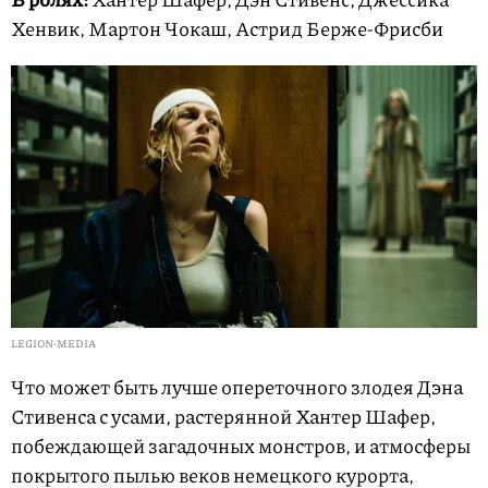
Хенвик, Мартон Чокаш, Астрид Берже-Фрисби
LEGION-MEDIA
Что может быть лучше опереточного злодея Дэна
Стивенса с усами, растерянной Хантер Шафер,
побеждающей загадочных монстров, и атмосферы
покрытого пылью веков немецкого курорта,