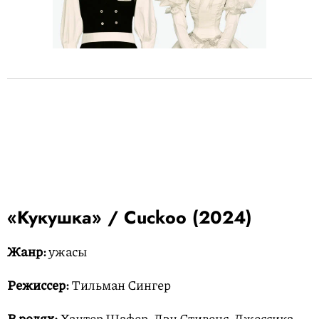
«Кукушка» / Cuckoo (2024)
Жанр:
ужасы
Режиссер:
Тильман Сингер
В ролях:
Хантер Шафер, Дэн Стивенс, Джессика