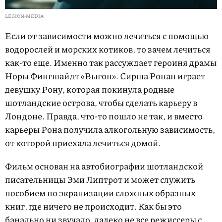
LEGION-MEDIA
Если от зависимости можно лечиться с помощью
водорослей и морских котиков, то зачем лечиться
как-то еще. Именно так рассуждает героиня драмы
Норы Фингшайдт «Выгон». Сирша Ронан играет
девушку Рону, которая покинула родные
шотландские острова, чтобы сделать карьеру в
Лондоне. Правда, что-то пошло не так, и вместо
карьеры Рона получила алкогольную зависимость,
от которой приехала лечиться домой.
Фильм основан на автобиографии шотландской
писательницы Эми Липтрот и может служить
пособием по экранизации сложных образных
книг, где ничего не происходит. Как бы это
банально ни звучало, далеко не все режиссеры с