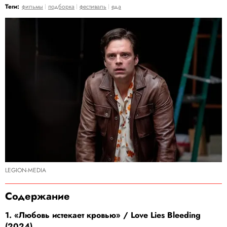
Теги:
фильмы
подборка
фестиваль
еда
LEGION-MEDIA
Содержание
1. «Любовь истекает кровью» / Love Lies Bleeding
(2024)