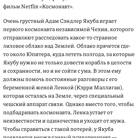
фильм Netflix «Космонавт».
Очень грустный Адам Сэндлер Якуба играет
первого космонавта независимой Чехии, которого
отправляют расследовать какое-то странное
лиловое облако над Землей. Облако прячется где-
то около Юпитера, куда лететь полгода, за которые
Якубу нужно не только довести корабль в целости
и сохранности, но и не сойти с ума. В этом ему
должны помочь постоянные разговоры с его
беременной женой Ленкой (Кэрри Маллиган),
которая осталась на Земле, через специальный
чешский аппарат связи. Однако вместо того, чтобы
подбадривать космонавта, Ленка устает от
неизвестности и одиночества и уходит от мужа.
Чтобы справиться с такой потерей, у Якуба
появляется неожиданный психотерапевт —