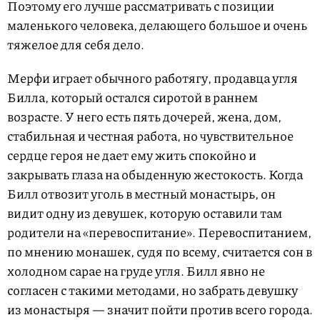
Поэтому его лучше рассматривать с позиции
маленького человека, делающего большое и очень
тяжелое для себя дело.
Мерфи играет обычного работягу, продавца угля
Билла, который остался сиротой в раннем
возрасте. У него есть пять дочерей, жена, дом,
стабильная и честная работа, но чувствительное
сердце героя не дает ему жить спокойно и
закрывать глаза на обыденную жестокость. Когда
Билл отвозит уголь в местный монастырь, он
видит одну из девушек, которую оставили там
родители на «перевоспитание». Перевоспитанием,
по мнению монашек, судя по всему, считается сон в
холодном сарае на груде угля. Билл явно не
согласен с такими методами, но забрать девушку
из монастыря — значит пойти против всего города.