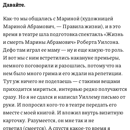
Давайте.
Как-то мы общались с Мариной (художницей
Мариной Абрамович, — Правила жизни), и в это
время в театре шла подготовка спектакль «Жизнь
и смерть Марины Абрамович» Роберта Уилсона.
Дефо там играл ее маму — ну и еще какую-то роль.
И вот мы с ним встретились накануне премьеры,
немного поговорили и разошлись, потому что на
нем было много грима и его ждали на репетиции.
Тут уж ничего не поделаешь — с такими вещами
приходится мириться, интервью редко получаются
сразу. Но я не сдался и написал Уиллему письмо от
руки. И попросил кого-то в театре передать его
вместе с моей книгой. И вложил внутрь визитную
карточку. Разумеется, он мне так и не
ответил (смеется). А спустя какое-то время я