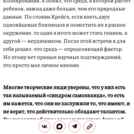
клонирования, я понял, что среда, в которой растет
ребенок, важна даже больше, чем его природные
данные. По словам Крейга, если взять двух
однояйцевых близнецов и поместить их в разное
окружение, то один в итоге может стать гением, а
другой — неудачником. После этой встречи я для
себя решил, что среда — определяющий фактор.
Но этому нет прямых научных подтверждений,
это просто мое личное мнение.
Многие творческие люди уверены, что у них есть
так называемый «синдром самозванца», то есть
им кажется, что они не заслужили то, что имеют, и
не верят, что действительно обладают талантом.
Вы говорили об этом с героями вашего фильма?
Большинство из них верит в свой талант?