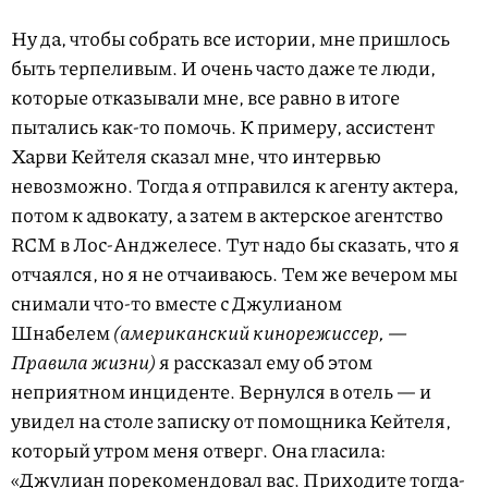
Ну да, чтобы собрать все истории, мне пришлось
быть терпеливым. И очень часто даже те люди,
которые отказывали мне, все равно в итоге
пытались как-то помочь. К примеру, ассистент
Харви Кейтеля сказал мне, что интервью
невозможно. Тогда я отправился к агенту актера,
потом к адвокату, а затем в актерское агентство
RCM в Лос-Анджелесе. Тут надо бы сказать, что я
отчаялся, но я не отчаиваюсь. Тем же вечером мы
снимали что-то вместе с Джулианом
Шнабелем
(американский кинорежиссер, —
Правила жизни)
я рассказал ему об этом
неприятном инциденте. Вернулся в отель — и
увидел на столе записку от помощника Кейтеля,
который утром меня отверг. Она гласила:
«Джулиан порекомендовал вас. Приходите тогда-