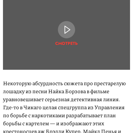
СМОТРЕТЬ
Некоторую абсурдность сюжета про престарелую
лошадку из песни Найка Борзова в фильме
уравновешивает серьезная детективная линия.
Где-то в Чикаго целая спецгруппа из Управления
по борьбе с наркотиками разрабатывает план
борьбы с картелем — и изображают этих
крестоносцев аж Брэдли Купер, Майкл Пенья и