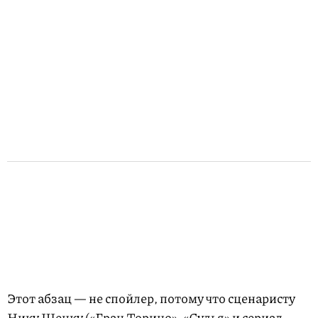
Этот абзац — не спойлер, потому что сценаристу
Нику Шенку («Гран Торино», «Судья» и сериал