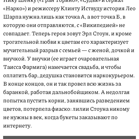
«Нарко») и режиссеру Клинту Иствуду история Лео
Шарпа нужна лишь как точка А, а вот точка Б, в
которую они отправляются, с «Википедией» не
совпадает. Теперь героя зовут Эрл Стоун, и кроме
трогательной любви к цветам его характеризует
мучительный разрыв с семьей — с женой, дочкой и
внучкой. У внучки (ее играет очаровательная
Таисса Фармига) намечается свадьба, и чтобы
оплатить бар, дедушка становится наркокурьером.
В конце концов, он и так провел всю жизнь за
баранкой, работая дальнобойщиком. А недолгая
попытка пустить корни, занявшись разведением
цветов, потерпела фиаско: лилии Стоуна никому
не нужны в век, когда букеты заказывают по
интернету.