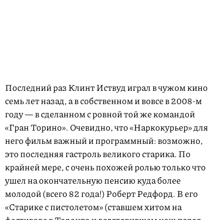
Последний раз Клинт Иствуд играл в чужом кино
семь лет назад, а в собственном и вовсе в 2008-м
году — в сделанном с ровной той же командой
«Гран Торино». Очевидно, что «Наркокурьер» для
него фильм важный и программный: возможно,
это последняя гастроль великого старика. По
крайней мере, с очень похожей ролью только что
ушел на окончательную пенсию куда более
молодой (всего 82 года!) Роберт Редфорд. В его
«Старике с пистолетом» (ставшем хитом на
фестивале в Торонто и
возглавившем
наш парад