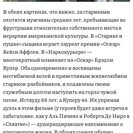
В обеих картинах, что важно, за стариками
охотятся мужчины средних лет, пребывающие во
фрустрации относительно собственного места в
иерархии американской культуры. В «Старике и
пушке» сыщика играет лауреат премии «Оскар»
Кейси Аффлек. В «Наркокурьере» —
многократный номинант на «Оскар» Брэдли
Купер. Оба одновременно и восхищены
несгибаемой волей и приветливым жизнелюбием
стариков-разбойников, и подавлены своим
служебным долгом наступить на горло чужой
песне. Иствуду 88 лет, а Куперу 44. Их упрямая
дуэль в этом фильме (у героев будет даже встреча в
забегаловке, как у Аль Пачино и Роберта Де Ниро в
«Схватке») — душераздирающее напоминание о
круговороте жизни. В общих сценах обычно