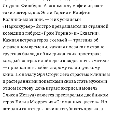
Лоуренс Фишбурн. А за команду мафии играют
такие актеры, как Энди Гарсия и Клифтон
Коллинз-младший, — и их усилиями
«Наркокурьер» быстро превращается из странной
комедии в гибрид «Гран Торино» и «Схватки».
Каждая встреча героя с семьей — трагедия об
утраченном времени; каждая поездка по стране —
грустная баллада об американских просторах;
каждый завтрак в дайнере и каждая ночь в мотеле
— признание в любви старому голливудскому
кино. Поначалу Эрл Стоун с его страстью к лилиям
и растерянными попытками снова стать мужем и
отцом (к слову, дочь играет актриса и модель
Элисон Иствуд) кажется престарелым двойником
героя Билла Мюррея из «Сломанных цветов». Но
вот одни гангстеры начинают убивать других, а