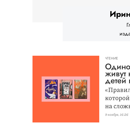
Ирин
Г
изда
ЧТЕНИЕ
Одино
живут 
детей 
«Правил
которой
на сложн
9 ноября, 16:26