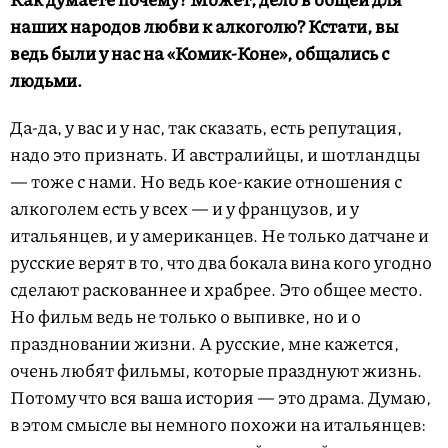
наших народов любви к алкоголю? Кстати, вы
ведь были у нас на «Комик-Коне», общались с
людьми.
Да-да, у вас и у нас, так сказать, есть репутация,
надо это признать. И австралийцы, и шотландцы
— тоже с нами. Но ведь кое-какие отношения с
алкоголем есть у всех — и у французов, и у
итальянцев, и у американцев. Не только датчане и
русские верят в то, что два бокала вина кого угодно
сделают раскованнее и храбрее. Это общее место.
Но фильм ведь не только о выпивке, но и о
праздновании жизни. А русские, мне кажется,
очень любят фильмы, которые празднуют жизнь.
Потому что вся ваша история — это драма. Думаю,
в этом смысле вы немного похожи на итальянцев: