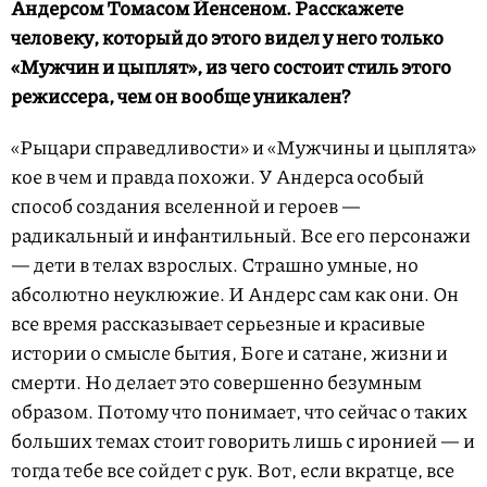
Андерсом Томасом Йенсеном. Расскажете
человеку, который до этого видел у него только
«Мужчин и цыплят», из чего состоит стиль этого
режиссера, чем он вообще уникален?
«Рыцари справедливости» и «Мужчины и цыплята»
кое в чем и правда похожи. У Андерса особый
способ создания вселенной и героев —
радикальный и инфантильный. Все его персонажи
— дети в телах взрослых. Страшно умные, но
абсолютно неуклюжие. И Андерс сам как они. Он
все время рассказывает серьезные и красивые
истории о смысле бытия, Боге и сатане, жизни и
смерти. Но делает это совершенно безумным
образом. Потому что понимает, что сейчас о таких
больших темах стоит говорить лишь с иронией — и
тогда тебе все сойдет с рук. Вот, если вкратце, все