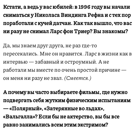
Кстати, а ведь у вас юбилей: в 1996 году вы начали
сниматься у Николаса Виндинга Рефна и с тех пор
поработали с кучей датчан. Как так вышло, что вас
ни разу не снимал Ларс фон Триер? Вы знакомы?
Да, мы знаем друг друга, не раз где-то
пересекались. Мне он нравится. Ларс в жизни как в
интервью — забавный и остроумный. А не
работали мы вместе по очень простой причине —
он меня ни разу не звал.
(Смеется.)
А почему вы часто выбираете фильмы, где нужно
подвергать себя жутким физическим испытаниям
— «Полярный», «Затерянные во льдах»,
«Вальгалла»? Если бы не актерство, вы бы все
равно занимались всем этим экстримом?