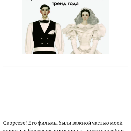
Скорсезе! Его фильмы были важной частью моей
юности, и благодаря ему я понял, на что способно