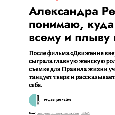
Александра Ре
понимаю, куда 
всему и плыву
После фильма «Движение ввер
сыграла главную женскую роль,
съемке для Правила жизни у
танцует тверк и рассказывает
себя.
РЕДАКЦИЯ САЙТА
Теги:
женщина, которую мы любим
№145