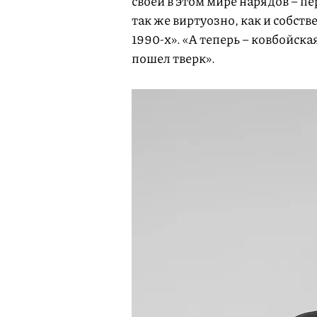
своей в этом мире нарядов – 
так же виртуозно, как и собст
1990-х». «А теперь – ковбойска
пошел тверк».