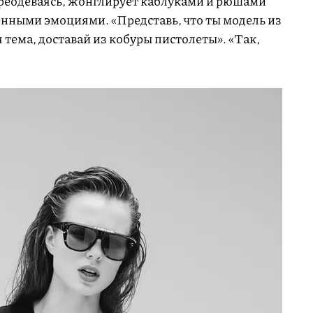
переодеваясь, жонглирует каблуками и рюшами
венными эмоциями. «Представь, что ты модель из
я тема, доставай из кобуры пистолеты». «Так,