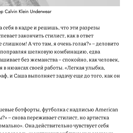
р Calvin Klein Underwear
 себя в кадре и решишь, что эти разрезы
спевает закончить стилист, как в ответ
 слишком! А что там, я очень голая?» – деловито
, поправляя шелковую комбинацию, едва
шивает без жеманства – спокойно, как человек,
 в нюансах своей работы. «Легкая улыбка,
раф, и Саша выполняет задачу еще до того, как он
евые ботфорты, футболка с надписью American
?» – снова переживает стилист, но артистка
рмально». Она действительно чувствует себя