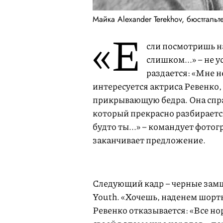
Майка Alexander Terekhov, бюстгальте
«Е
сли посмотришь на
слишком...» – не у
раздается: «Мне не
интересуется актриса Ревенко
прикрывающую бедра. Она спра
который прекрасно разбирается
будто ты...» – командует фотог
заканчивает предложение.
Следующий кадр – черные замш
Youth. «Хочешь, наденем шорты
Ревенко отказывается: «Все но