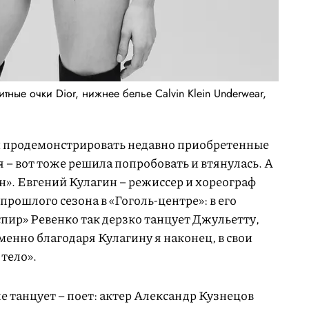
итные очки Dior, нижнее белье Calvin Klein Underwear,
и продемонстрировать недавно приобретенные
– вот тоже решила попробовать и втянулась. А
н». Евгений Кулагин – режиссер и хореограф
прошлого сезона в «Гоголь-центре»: в его
пир» Ревенко так дерзко танцует Джульетту,
менно благодаря Кулагину я наконец, в свои
 тело».
не танцует – поет: актер Александр Кузнецов