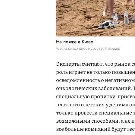
На пляже в Китае
VISUAL CHINA GROUP VIA GETTY IMAGES
Эксперты считают, что рынок 
роль играет не только повышен
осведомленность о негативном
онкологических заболеваний. 
специальную пропитку: присво
плотного плетения у денима он
только провести специальные 
возможными способами, а не п
все больше компаний будут те