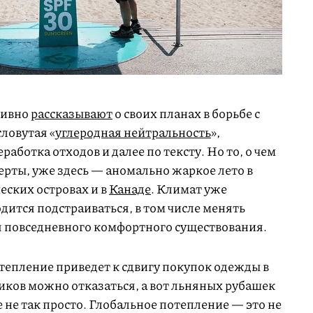
тивно
рассказывают
о своих планах в борьбе с
ловутая «
углеродная нейтральность
»,
аботка отходов и далее по тексту. Но то, о чем
ерты, уже здесь — аномально жаркое лето в
еских островах и в
Канаде
. Климат уже
дится подстраиваться, в том числе менять
 повседневного комфортного существования.
тепление приведет к сдвигу покупок одежды в
виков можно отказаться, а вот льняных рубашек
е не так просто. Глобальное потепление — это не