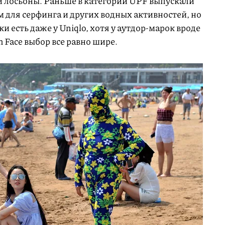
и лосьоны. Раньше в категории UPF выпускали
 для серфинга и других водных активностей, но
 есть даже у Uniqlo, хотя у аутдор-марок вроде
h Face выбор все равно шире.