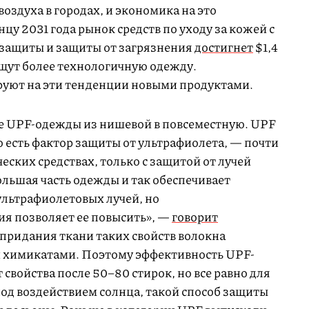
воздуха в городах, и экономика на это
нцу 2031 года рынок средств по уходу за кожей с
защиты и защиты от загрязнения
достигнет
$1,4
ищут более технологичную одежду.
руют на эти тенденции новыми продуктами.
 UPF-одежды из нишевой в повсеместную. UPF
, то есть фактор защиты от ультрафиолета, — почти
ческих средствах, только с защитой от лучей
ольшая часть одежды и так обеспечивает
ультрафиолетовых лучей, но
я позволяет ее повысить», —
говорит
 придания ткани таких свойств волокна
 химикатами. Поэтому эффективность UPF-
свойства после 50–80 стирок, но все равно для
под воздействием солнца, такой способ защиты