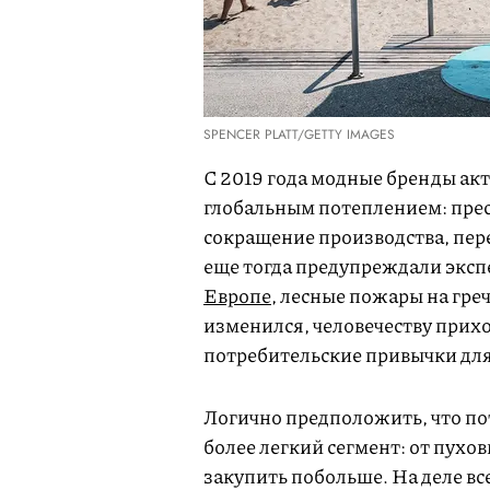
SPENCER PLATT/GETTY IMAGES
С 2019 года модные бренды ак
глобальным потеплением: прес
сокращение производства, перер
еще тогда предупреждали эксп
Европе
, лесные пожары на греч
изменился, человечеству прихо
потребительские привычки для
Логично предположить, что по
более легкий сегмент: от пухо
закупить побольше. На деле вс