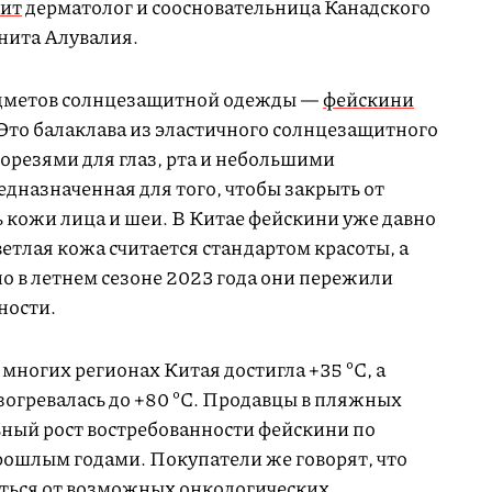
рит
дерматолог и соосновательница Канадского
нита Алувалия.
едметов солнцезащитной одежды —
фейскини
i). Это балаклава из эластичного солнцезащитного
резями для глаз, рта и небольшими
дназначенная для того, чтобы закрыть от
кожи лица и шеи. В Китае фейскини уже давно
ветлая кожа считается стандартом красоты, а
о в летнем сезоне 2023 года они пережили
ности.
 многих регионах Китая достигла +35 ºC, а
зогревалась до +80 ºC. Продавцы в пляжных
ный рост востребованности фейскини по
ошлым годами. Покупатели же говорят, что
иться от возможных онкологических