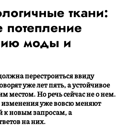
ологичные ткани:
е потепление
рию моды и
 должна перестроиться ввиду
ворят уже лет пять, а устойчивое
м местом. Но речь сейчас не о нем.
 изменения уже вовсю меняют
 к новым запросам, а
ветов на них.