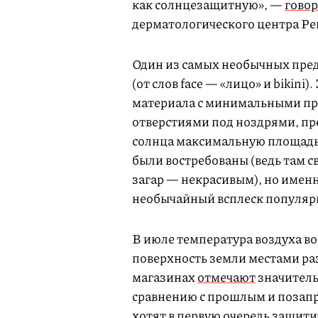
как солнцезащитную», —
гово
дерматологического центра Ре
Один из самых необычных пр
(от слов face — «лицо» и bikin
материала с минимальными про
отверстиями под ноздрями, пре
солнца максимальную площадь 
были востребованы (ведь там с
загар — некрасивым), но именн
необычайный всплеск популяр
В июле температура воздуха во
поверхность земли местами ра
магазинах
отмечают
значитель
сравнению с прошлым и позапр
хотят в первую очередь защит