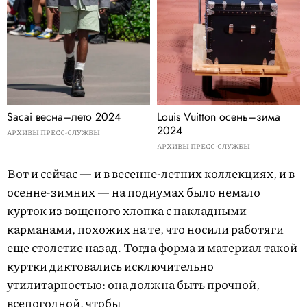
Sacai весна–лето 2024
Louis Vuitton осень–зима
2024
АРХИВЫ ПРЕСС-СЛУЖБЫ
АРХИВЫ ПРЕСС-СЛУЖБЫ
Вот и сейчас — и в весенне-летних коллекциях, и в
осенне-зимних — на подиумах было немало
курток из вощеного хлопка с накладными
карманами, похожих на те, что носили работяги
еще столетие назад. Тогда форма и материал такой
куртки диктовались исключительно
утилитарностью: она должна быть прочной,
всепогодной, чтобы