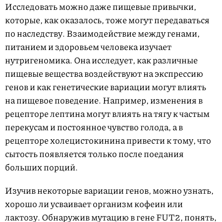
Исследовать можно даже пищевые привычки,
которые, как оказалось, тоже могут передаваться
по наследству. Взаимодействие между генами,
питанием и здоровьем человека изучает
нутригеномика. Она исследует, как различные
пищевые вещества воздействуют на экспрессию
генов и как генетические вариации могут влиять
на пищевое поведение. Например, изменения в
рецепторе лептина могут влиять на тягу к частым
перекусам и постоянное чувство голода, а в
рецепторе холецистокинина привести к тому, что
сытость появляется только после поедания
больших порций.
Изучив некоторые вариации генов, можно узнать,
хорошо ли усваивает организм кофеин или
лактозу. Обнаружив мутацию в гене FUT2, понять,