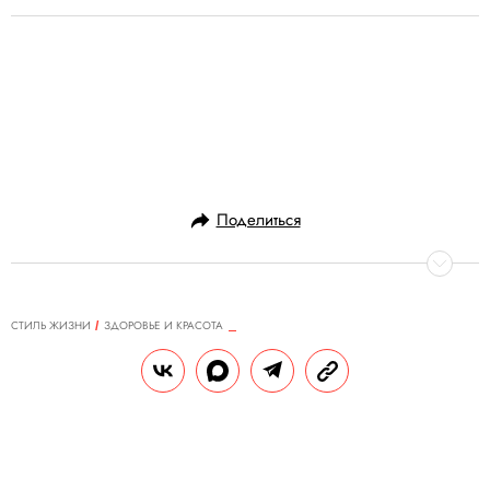
Поделиться
СТИЛЬ ЖИЗНИ
ЗДОРОВЬЕ И КРАСОТА
26.03.2024, 15:16
Ничего лишнего: как избавляют от
токсинов и болезней цивилизации
в медиспа-отеле Mayrveda
Kislovodsk 5*