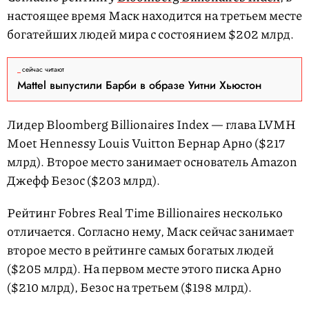
настоящее время Маск находится на третьем месте
богатейших людей мира с состоянием $202 млрд.
сейчас читают
Mattel выпустили Барби в образе Уитни Хьюстон
Лидер Bloomberg Billionaires Index — глава LVMH
Moet Hennessy Louis Vuitton Бернар Арно ($217
млрд). Второе место занимает основатель Amazon
Джефф Безос ($203 млрд).
Рейтинг Fobres Real Time Billionaires несколько
отличается. Согласно нему, Маск сейчас занимает
второе место в рейтинге самых богатых людей
($205 млрд). На первом месте этого писка Арно
($210 млрд), Безос на третьем ($198 млрд).