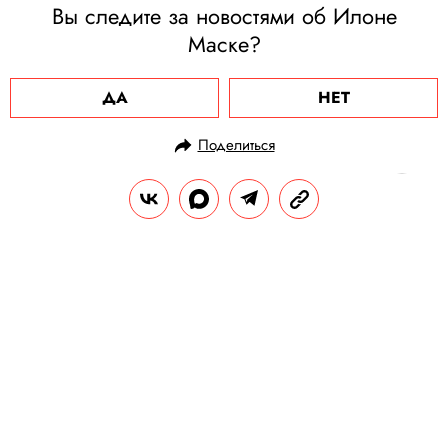
Вы следите за новостями об Илоне
Маске?
ДА
НЕТ
Поделиться
НОВОСТИ
НОВОСТИ БИЗНЕСА
27.04.2024, 18:00
Бренд VOYAH стал официальным
автомобильным партнером
ММКФ-2024
​​​​​​​​​​​​​​На церемониях открытия и закрытия
кинофестиваля гостей встречал