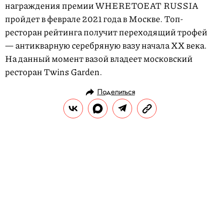
награждения премии WHERETOEAT RUSSIA
пройдет в феврале 2021 года в Москве. Топ-
ресторан рейтинга получит переходящий трофей
— антикварную серебряную вазу начала XX века.
На данный момент вазой владеет московский
ресторан Twins Garden.
Поделиться
НОВОСТИ
КУЛЬТУРА И РАЗВЛЕЧЕНИЯ
08.10.2020, 16:06
ОБНОВЛЕНО
15.02.2026, 12:58
Фигурантка уголовного дела
«Оборонсервиса» Евгения
Васильева получила звание
академика