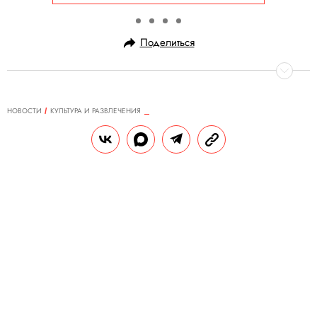
Поделиться
НОВОСТИ
КУЛЬТУРА И РАЗВЛЕЧЕНИЯ
12.07.2025, 14:35
«Это работа всей моей жизни»:
Том Холланд назвал съемки в
«Одиссее» Нолана «лучшим
опытом» в кино
Фильм выйдет в 2026 году.
РЕДАКЦИЯ «ПРАВИЛ ЖИЗНИ»