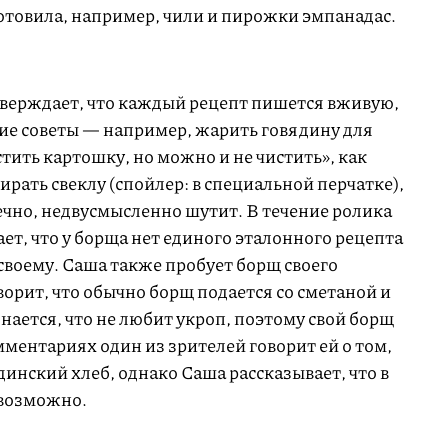
готовила, например, чили и пирожки эмпанадас.
утверждает, что каждый рецепт пишется вживую,
кие советы — например, жарить говядину для
стить картошку, но можно и не чистить», как
ирать свеклу (спойлер: в специальной перчатке),
нечно, недвусмысленно шутит. В течение ролика
ет, что у борща нет единого эталонного рецепта
-своему. Саша также пробует борщ своего
ворит, что обычно борщ подается со сметаной и
ается, что не любит укроп, поэтому свой борщ
ментариях один из зрителей говорит ей о том,
динский хлеб, однако Саша рассказывает, что в
евозможно.