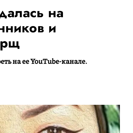
далась на
нников и
орщ
ть на ее YouTube-канале.