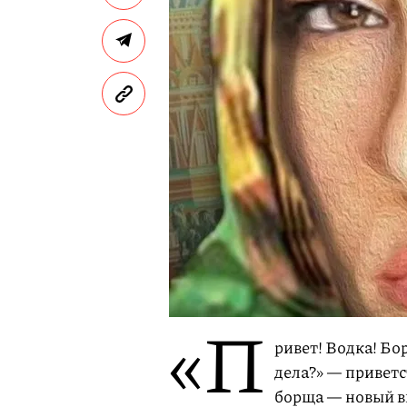
«П
ривет! Водка! Бо
дела?» — приветс
борща — новый вы