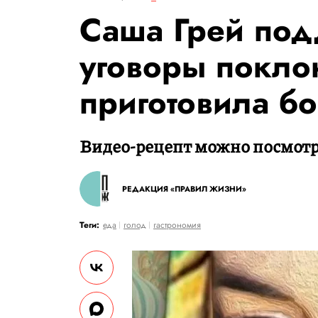
Саша Грей под
уговоры покло
приготовила б
Видео-рецепт можно посмотре
РЕДАКЦИЯ «ПРАВИЛ ЖИЗНИ»
Теги:
еда
голод
гастрономия