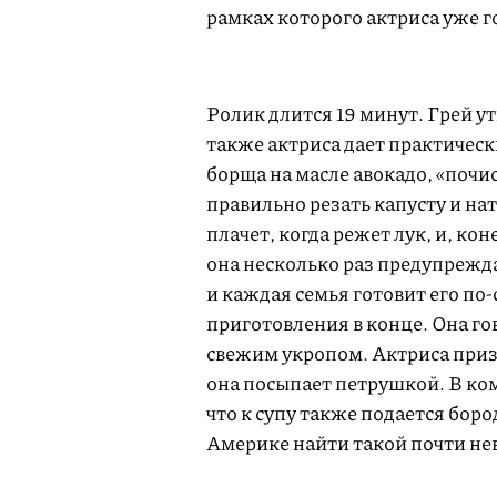
рамках которого актриса уже 
Ролик длится 19 минут. Грей 
также актриса дает практичес
борща на масле авокадо, «почи
правильно резать капусту и нат
плачет, когда режет лук, и, ко
она несколько раз предупрежда
и каждая семья готовит его по
приготовления в конце. Она го
свежим укропом. Актриса призн
она посыпает петрушкой. В ком
что к супу также подается боро
Америке найти такой почти н