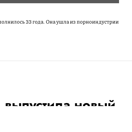
полнилось 33 года. Она ушла из порноиндустрии
 выпустила новый
ils Over the