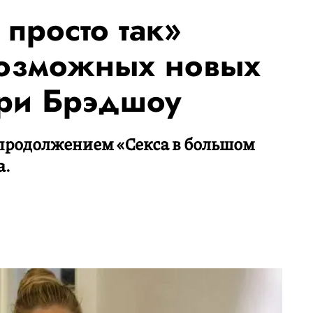
просто так»
возможных новых
рри Брэдшоу
л продолжением «Секса в большом
а.