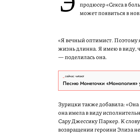
Э
продюсер «Секса в бол
может появиться в но
«Я вечный оптимист. Поэтому я
жизнь длинна. Я имею в виду, ч
— поделилась она.
сейчас читают
Песню Монеточки «Монополия» у
Зурицки также добавила: «Она 
она имела в виду исполнительн
Сару Джессику Паркер. К слов
возвращении героини Элиза не