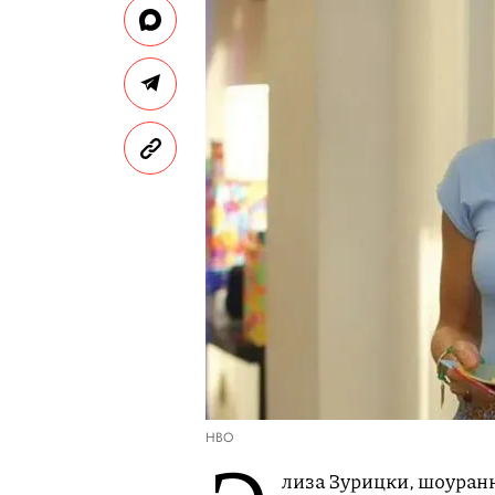
HBO
лиза Зурицки, шоуранн