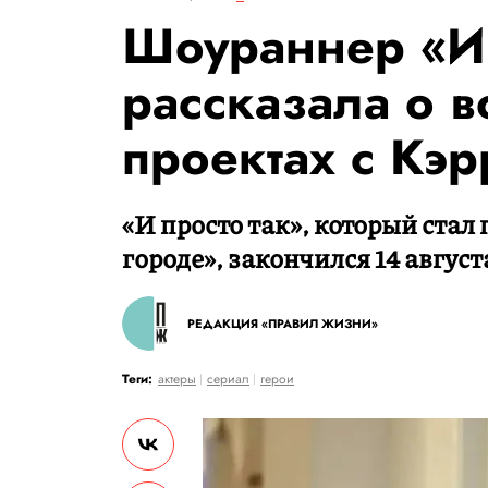
Шоураннер «И 
рассказала о 
проектах с Кэ
«И просто так», который ста
городе», закончился 14 август
РЕДАКЦИЯ «ПРАВИЛ ЖИЗНИ»
Теги:
актеры
сериал
герои