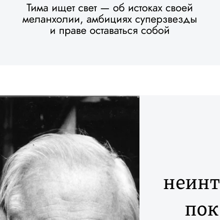
неинт
пок