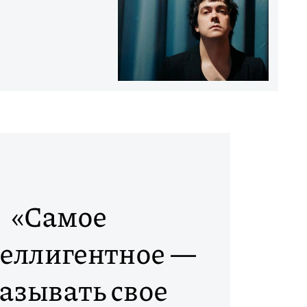
«Самое
еллигентное —
азывать свое