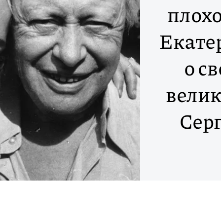
плохо
Екате
о с
велик
Сер