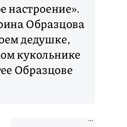
е настроение».
рина Образцова
воем дедушке,
ом кукольнике
гее Образцове