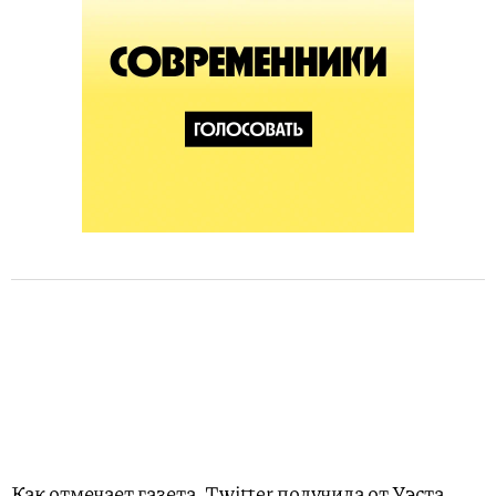
Как отмечает газета, Twitter получила от Уэста