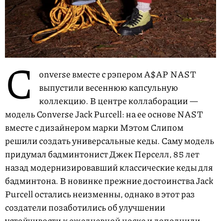
C
onverse вместе с рэпером A$AP NAST
выпустили весеннюю капсульную
коллекцию. В центре коллаборации —
модель Converse Jack Purcell: на ее основе NAST
вместе с дизайнером марки Мэтом Слипом
решили создать универсальные кеды. Саму модель
придумал бадминтонист Джек Перселл, 85 лет
назад модернизировавший классические кеды для
бадминтона. В новинке прежние достоинства Jack
Purcell остались неизменны, однако в этот раз
создатели позаботились об улучшении
устойчивости к ежедневной носке и дополнили