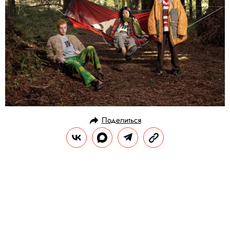
Поделиться
НОВОСТИ
МОДА
09.04.2019, 16:37
Levi’s и Джастин Тимберлейк
представили совместную
коллекцию