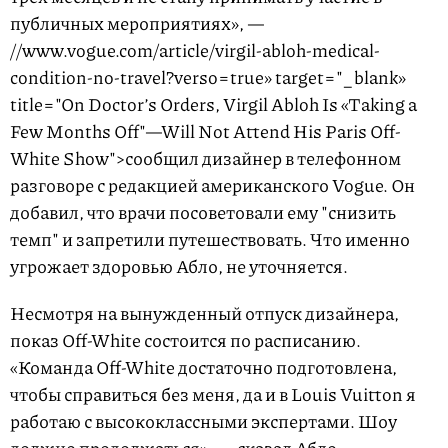
публичных мероприятиях», —
//www.vogue.com/article/virgil-abloh-medical-
condition-no-travel?verso=true» target="_blank»
title="On Doctor’s Orders, Virgil Abloh Is «Taking a
Few Months Off"—Will Not Attend His Paris Off-
White Show">сообщил
дизайнер в телефонном
разговоре с редакцией американского Vogue. Он
добавил, что врачи посоветовали ему "снизить
темп" и запретили путешествовать. Что именно
угрожает здоровью Абло, не уточняется.
Несмотря на вынужденный отпуск дизайнера,
показ Off-White состоится по расписанию.
«Команда Off-White достаточно подготовлена,
чтобы справиться без меня, да и в Louis Vuitton я
работаю с высококлассными экспертами. Шоу