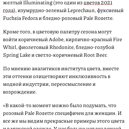
желтый Illuminating (это один из
цветов 2021
года
), изумрудно-зеленый Leprechaun, фуксиевый
Fuchsia Fedora и бледно-розовый Pale Rosette.
Кроме того, в цветовую палитру сезона могут
войти коричневый Adobe, кирпично-красный Fire
Whirl, фиолетовый Rhodonite, бледно-голубой
Spring Lake и светло-коричневый Root Beer.
По мнению аналитиков института цвета, вместе
эти оттенки олицетворяют инклюзивность в
модной индустрии, переосмысление и
возрождение.
«В какой-то момент можно было подумать, что
розовый Pale Rosette специфичен для женщин. И
все же мы видим прекрасные примеры этого цвета
и в мужской одежде. У нас больше нет гендерной